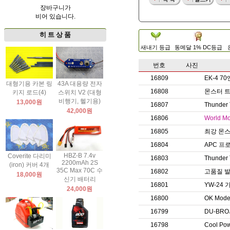
장바구니가
비어 있습니다.
히 트 상 품
새내기 등급
동메달 1% DC등급
번호
사진
16809
EK-4 
대형기용 카본 링
43A 대용량 전자
16808
몬스터 트
키지 로드(4)
스위치 V2 (대형
비행기, 헬기용)
13,000원
16807
Thunde
42,000원
16806
World 
16805
최강 몬스
16804
APC 프
HBZ-B 7.4v
Coverite 다리미
16803
Thunde
2200mAh 2S
(iron) 커버 4개
35C Max 70C 수
16802
고품질 
18,000원
신기 배터리
16801
YW-24
24,000원
16800
OK Mod
16799
DU-BR
16798
Cool 