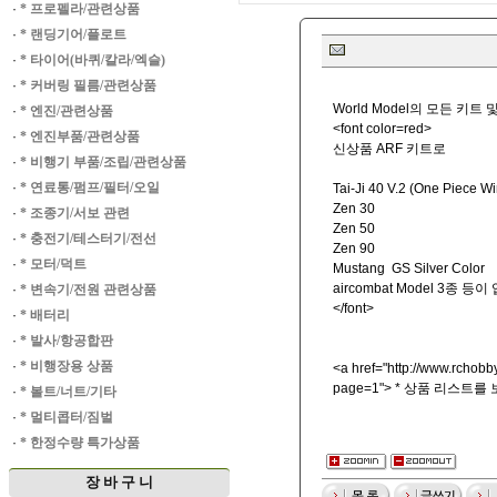
·
* 프로펠라/관련상품
·
* 랜딩기어/플로트
·
* 타이어(바퀴/칼라/엑슬)
·
* 커버링 필름/관련상품
World Model의 모든 키
·
* 엔진/관련상품
<font color=red>
·
* 엔진부품/관련상품
신상품 ARF 키트로
·
* 비행기 부품/조립/관련상품
·
* 연료통/펌프/필터/오일
Tai-Ji 40 V.2 (One Piece W
Zen 30
·
* 조종기/서보 관련
Zen 50
·
* 충전기/테스터기/전선
Zen 90
·
* 모터/덕트
Mustang GS Silver Color
aircombat Model 3종 
·
* 변속기/전원 관련상품
</font>
·
* 배터리
·
* 발사/항공합판
·
* 비행장용 상품
<a href="
http://www.rchobby
page=1"> * 상품 리스트를
·
* 볼트/너트/기타
·
* 멀티콥터/짐벌
·
* 한정수량 특가상품
장 바 구 니