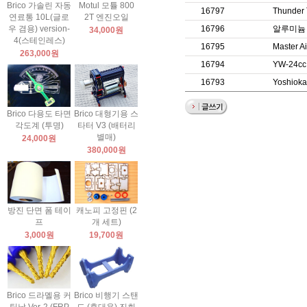
Brico 가솔린 자동
Motul 모튤 800
16797
Thunde
연료통 10L(글로
2T 엔진오일
우 겸용) version-
16796
알루미늄
34,000원
4(스테인레스)
16795
Master
263,000원
16794
YW-24c
16793
Yoshi
Brico 다용도 타면
Brico 대형기용 스
각도계 (투명)
타터 V3 (배터리
별매)
24,000원
380,000원
방진 단면 폼 테이
캐노피 고정핀 (2
프
개 세트)
3,000원
19,700원
Brico 드라멜용 커
Brico 비행기 스탠