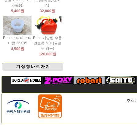
팅날 Ver-2 (FRP
드 (휴대용) 진회
카울용)
색
5,400원
32,000원
Brico 스타터 스타
Brico 가솔린 수동
터콘 36X35
연료통 5.0L(글로
우 겸용)
4,500원
126,000원
기 상 청 바 로 가 기
주소 :