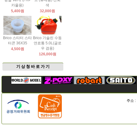
팅날 Ver-2 (FRP
드 (휴대용) 진회
카울용)
색
5,400원
32,000원
Brico 스타터 스타
Brico 가솔린 수동
터콘 36X35
연료통 5.0L(글로
우 겸용)
4,500원
126,000원
기 상 청 바 로 가 기
주소 :