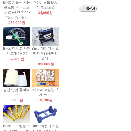
Brico 가솔린 자동
Motul 모튤 800
연료통 10L(글로
2T 엔진오일
우 겸용) version-
34,000원
4(스테인레스)
263,000원
Brico 다용도 타면
Brico 대형기용 스
각도계 (투명)
타터 V3 (배터리
별매)
24,000원
380,000원
방진 단면 폼 테이
캐노피 고정핀 (2
프
개 세트)
3,000원
19,700원
Brico 드라멜용 커
Brico 비행기 스탠