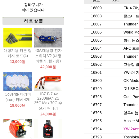
번호
사진
장바구니가
16809
EK-4 
비어 있습니다.
16808
몬스터 트
히 트 상 품
16807
Thunde
16806
World 
16805
최강 몬스
16804
APC 프
대형기용 카본 링
43A 대용량 전자
키지 로드(4)
스위치 V2 (대형
16803
Thunde
비행기, 헬기용)
13,000원
16802
고품질 
42,000원
16801
YW-24
16800
OK Mod
16799
DU-BR
HBZ-B 7.4v
Coverite 다리미
16798
Cool 
2200mAh 2S
(iron) 커버 4개
35C Max 70C 수
16797
Thunde
18,000원
신기 배터리
16796
알루미늄
24,000원
16795
Master
16794
YW-24c
16793
Yoshi