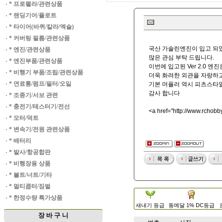
·
* 프로펠라/관련상품
·
* 랜딩기어/플로트
·
* 타이어(바퀴/칼라/엑슬)
·
* 커버링 필름/관련상품
국산 가솔린엔진이 입고 되
·
* 엔진/관련상품
많은 관심 부탁 드립니다.
·
* 엔진부품/관련상품
이번에 입고된 Ver 2.0 
·
* 비행기 부품/조립/관련상품
더욱 화려한 외관을 자랑하
·
* 연료통/펌프/필터/오일
기본 머플러 역시 피츠스타
감사 합니다
·
* 조종기/서보 관련
·
* 충전기/테스터기/전선
<a href="
http://www.rchob
·
* 모터/덕트
·
* 변속기/전원 관련상품
·
* 배터리
·
* 발사/항공합판
·
* 비행장용 상품
·
* 볼트/너트/기타
·
* 멀티콥터/짐벌
·
* 한정수량 특가상품
새내기 등급
동메달 1% DC등급
장 바 구 니