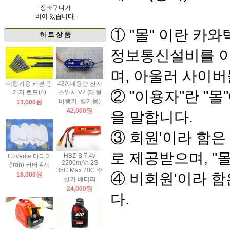
장바구니가
비어 있습니다.
① "몰" 이란 카
히 트 상 품
정보통신설비를 이
며, 아울러 사이
대형기용 카본 링
43A 대용량 전자
② "이용자"란 "
키지 로드(4)
스위치 V2 (대형
비행기, 헬기용)
13,000원
42,000원
을 말합니다.
③ 회원'이라 함은
로 제공받으며, "
HBZ-B 7.4v
Coverite 다리미
2200mAh 2S
(iron) 커버 4개
35C Max 70C 수
④ 비회원'이라 함
18,000원
신기 배터리
24,000원
다.