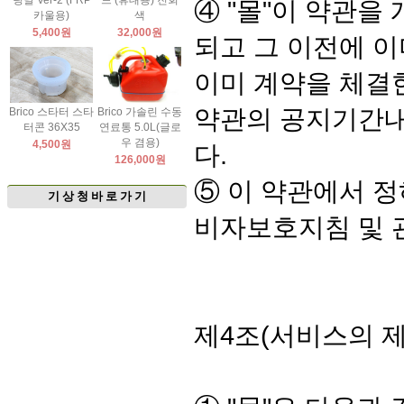
팅날 Ver-2 (FRP
드 (휴대용) 진회
④ "몰"이 약관
카울용)
색
5,400원
32,000원
되고 그 이전에 
이미 계약을 체결
약관의 공지기간내
Brico 스타터 스타
Brico 가솔린 수동
터콘 36X35
연료통 5.0L(글로
우 겸용)
4,500원
다.
126,000원
⑤ 이 약관에서 
기 상 청 바 로 가 기
비자보호지침 및 
제4조(서비스의 제