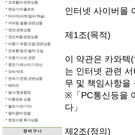
·
* 프로펠라/관련상품
인터넷 사이버몰 이
·
* 랜딩기어/플로트
·
* 타이어(바퀴/칼라/엑슬)
·
* 커버링 필름/관련상품
·
* 엔진/관련상품
제1조(목적)
·
* 엔진부품/관련상품
·
* 비행기 부품/조립/관련상품
·
* 연료통/펌프/필터/오일
이 약관은 카와텍(
·
* 조종기/서보 관련
·
* 충전기/테스터기/전선
는 인터넷 관련 서
·
* 모터/덕트
·
* 변속기/전원 관련상품
무 및 책임사항을
·
* 배터리
※「PC통신등을 
·
* 발사/항공합판
·
* 비행장용 상품
다」
·
* 볼트/너트/기타
·
* 멀티콥터/짐벌
·
* 한정수량 특가상품
제2조(정의)
장 바 구 니