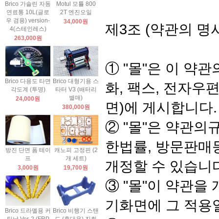
Brico 가솔린 자동
Motul 모튤 800
연료통 10L(글로
2T 엔진오일
우 겸용) version-
34,000원
제3조 (약관의 명
4(스테인레스)
263,000원
① "몰"은 이 약
Brico 다용도 타면
Brico 대형기용 스
화, 팩스, 전자우
각도계 (투명)
타터 V3 (배터리
별매)
24,000원
면)에 게시합니다.
380,000원
② "몰"은 약관
한법률, 방문판매
방진 단면 폼 테이
캐노피 고정핀 (2
프
개 세트)
개정할 수 있습니다
3,000원
19,700원
③ "몰"이 약관
기화면에 그 적용
Brico 드라멜용 커
Brico 비행기 스탠