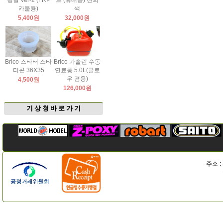
팅날 Ver-2 (FRP
드 (휴대용) 진회
카울용)
색
5,400원
32,000원
Brico 스타터 스타
Brico 가솔린 수동
터콘 36X35
연료통 5.0L(글로
우 겸용)
4,500원
126,000원
기 상 청 바 로 가 기
주소 :