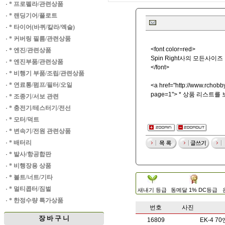
·
* 프로펠라/관련상품
·
* 랜딩기어/플로트
·
* 타이어(바퀴/칼라/엑슬)
·
* 커버링 필름/관련상품
<font color=red>
·
* 엔진/관련상품
Spin Right사의 모든사
·
* 엔진부품/관련상품
</font>
·
* 비행기 부품/조립/관련상품
·
* 연료통/펌프/필터/오일
<a href="
http://www.rchobby
page=1"> * 상품 리스트를
·
* 조종기/서보 관련
·
* 충전기/테스터기/전선
·
* 모터/덕트
·
* 변속기/전원 관련상품
·
* 배터리
·
* 발사/항공합판
·
* 비행장용 상품
·
* 볼트/너트/기타
·
* 멀티콥터/짐벌
새내기 등급
동메달 1% DC등급
·
* 한정수량 특가상품
번호
사진
장 바 구 니
16809
EK-4 