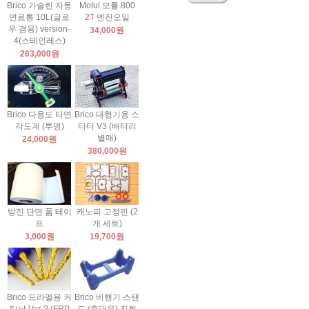
Brico 가솔린 자동
Motul 모튤 800
연료통 10L(글로
2T 엔진오일
우 겸용) version-
34,000원
4(스테인레스)
263,000원
Brico 다용도 타면
Brico 대형기용 스
각도계 (투명)
타터 V3 (배터리
별매)
24,000원
380,000원
방진 단면 폼 테이
캐노피 고정핀 (2
프
개 세트)
3,000원
19,700원
Brico 드라멜용 커
Brico 비행기 스탠