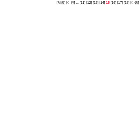
[처음]
[이전]
...
[11]
[12]
[13]
[14]
15
[16]
[17]
[18]
[다음]