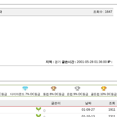
다
조회수 : 1647
지역 :
경기
글쓴시간 :
2001-05-28 01:36:00
IP :
DC등급
다이아몬드 7% DC등급
동컵 8% DC등급
은컵 9% DC등급
골든컵 10% DC등급
글쓴이
날짜
조회
01-09-27
0
1911
()
01-10-13
0
2311