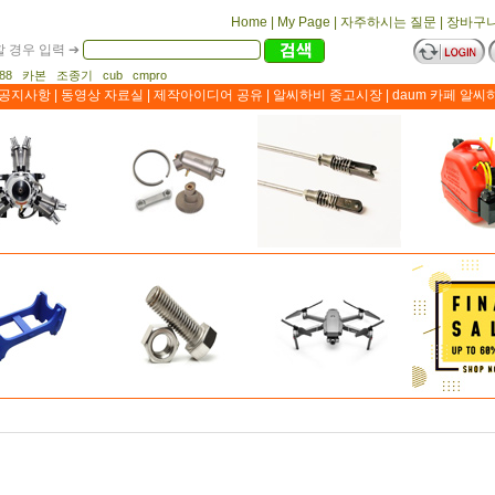
Home
|
My Page
|
자주하시는 질문
|
장바구
 경우 입력 ➔
1188 카본 조종기 cub cmpro
공지사항
|
동영상 자료실
|
제작아이디어 공유
|
알씨하비 중고시장
|
daum 카페 알씨