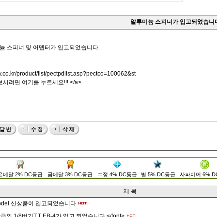
알루미늄 스피너가 입고되었습니
알루미늄 스피너 및 어뎁터가 입고되었습니다.
.co.kr/product/list/pectpdlist.asp?pectco=100062&st
 보시려면 여기를 누르세요!!! </a>
은메달 2% DC등급
금메달 3% DC등급
수정 4% DC등급
별 5% DC등급
사파이어 6% 
제 목
 Model 신상품이 입고되었습니다
의 1/8버기T.T EB-4가 입고 되었습니다.</font>