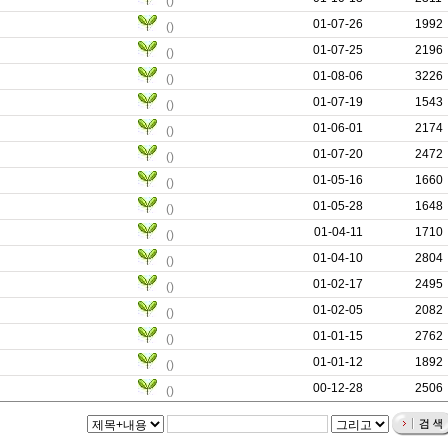
()
01-07-26
0
1992
()
01-07-25
0
2196
()
01-08-06
0
3226
()
01-07-19
0
1543
()
01-06-01
0
2174
()
01-07-20
0
2472
()
01-05-16
0
1660
()
01-05-28
0
1648
()
01-04-11
0
1710
()
01-04-10
0
2804
()
01-02-17
0
2495
()
01-02-05
0
2082
()
01-01-15
0
2762
()
01-01-12
0
1892
()
00-12-28
0
2506
()