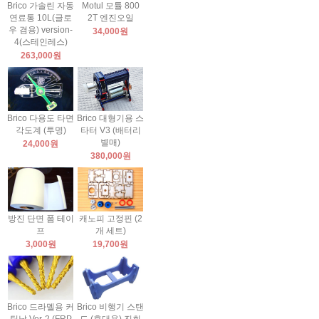
Brico 가솔린 자동
Motul 모튤 800
연료통 10L(글로
2T 엔진오일
우 겸용) version-
34,000원
4(스테인레스)
263,000원
Brico 다용도 타면
Brico 대형기용 스
각도계 (투명)
타터 V3 (배터리
별매)
24,000원
380,000원
방진 단면 폼 테이
캐노피 고정핀 (2
프
개 세트)
3,000원
19,700원
Brico 드라멜용 커
Brico 비행기 스탠