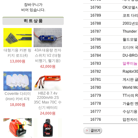
장바구니가
16790
OK모델
비어 있습니다.
16789
코트 다리미
히 트 상 품
16788
2001년
16787
Thund
16786
월드모델
16785
드디어 국
대형기용 카본 링
43A 대용량 전자
키지 로드(4)
스위치 V2 (대형
16784
DU-BR
비행기, 헬기용)
13,000원
16783
알루미늄
42,000원
16782
Raptor
16781
게시판 글
16780
World 
HBZ-B 7.4v
Coverite 다리미
16779
TT사의 R
2200mAh 2S
(iron) 커버 4개
35C Max 70C 수
16778
가솔린 엔
18,000원
신기 배터리
16777
수상기용
24,000원
16776
압전자이로