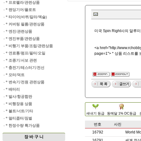
·
* 프로펠라/관련상품
·
* 랜딩기어/플로트
·
* 타이어(바퀴/칼라/엑슬)
·
* 커버링 필름/관련상품
미국 Spin Right사의 
·
* 엔진/관련상품
·
* 엔진부품/관련상품
·
* 비행기 부품/조립/관련상품
<a href="
http://www.rchobby
·
* 연료통/펌프/필터/오일
page=1"> * 상품 리스트를
·
* 조종기/서보 관련
·
* 충전기/테스터기/전선
·
* 모터/덕트
·
* 변속기/전원 관련상품
·
* 배터리
·
* 발사/항공합판
·
* 비행장용 상품
·
* 볼트/너트/기타
새내기 등급
동메달 1% DC등급
·
* 멀티콥터/짐벌
번호
사진
·
* 한정수량 특가상품
16792
World
장 바 구 니
16791
세계 정상급