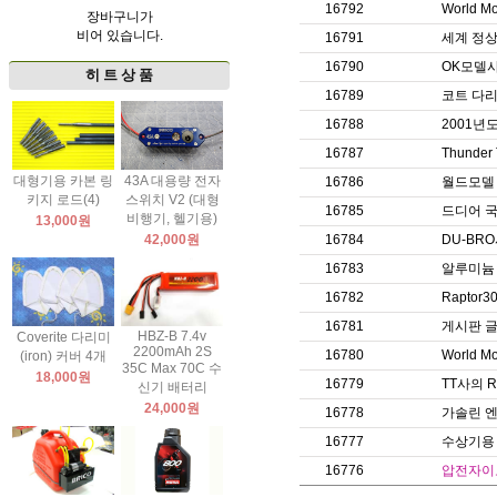
16792
World
장바구니가
비어 있습니다.
16791
세계 정상급
16790
OK모델
히 트 상 품
16789
코트 다리미
16788
2001년
16787
Thund
대형기용 카본 링
43A 대용량 전자
16786
월드모델
키지 로드(4)
스위치 V2 (대형
16785
드디어 국
비행기, 헬기용)
13,000원
42,000원
16784
DU-BR
16783
알루미늄
16782
Raptor
16781
게시판 글
HBZ-B 7.4v
Coverite 다리미
2200mAh 2S
16780
World 
(iron) 커버 4개
35C Max 70C 수
18,000원
16779
TT사의 R
신기 배터리
24,000원
16778
가솔린 엔
16777
수상기용
16776
압전자이로