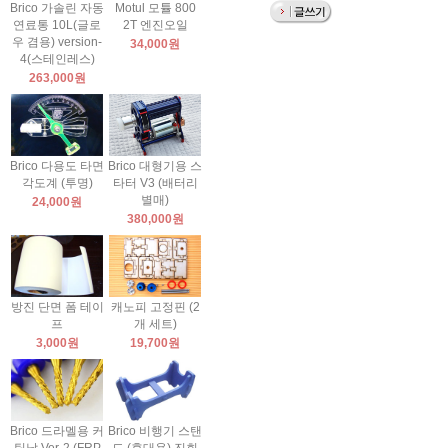
Brico 가솔린 자동
Motul 모튤 800
연료통 10L(글로
2T 엔진오일
우 겸용) version-
34,000원
4(스테인레스)
263,000원
Brico 다용도 타면
Brico 대형기용 스
각도계 (투명)
타터 V3 (배터리
별매)
24,000원
380,000원
방진 단면 폼 테이
캐노피 고정핀 (2
프
개 세트)
3,000원
19,700원
Brico 드라멜용 커
Brico 비행기 스탠