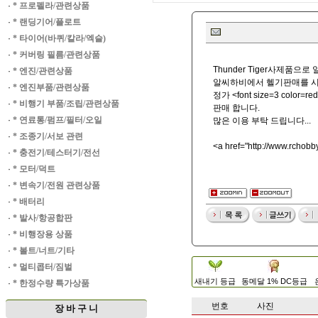
·
* 프로펠라/관련상품
·
* 랜딩기어/플로트
·
* 타이어(바퀴/칼라/엑슬)
·
* 커버링 필름/관련상품
Thunder Tiger사제품으
·
* 엔진/관련상품
알씨하비에서 헬기판매를 시
·
* 엔진부품/관련상품
정가 <font size=3 color=
·
* 비행기 부품/조립/관련상품
판매 합니다.
·
* 연료통/펌프/필터/오일
많은 이용 부탁 드립니다...
·
* 조종기/서보 관련
<a href="
http://www.rchob
·
* 충전기/테스터기/전선
·
* 모터/덕트
·
* 변속기/전원 관련상품
·
* 배터리
·
* 발사/항공합판
·
* 비행장용 상품
·
* 볼트/너트/기타
·
* 멀티콥터/짐벌
새내기 등급
동메달 1% DC등급
·
* 한정수량 특가상품
번호
사진
장 바 구 니