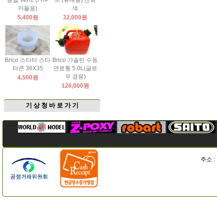
팅날 Ver-2 (FRP
드 (휴대용) 진회
카울용)
색
5,400원
32,000원
Brico 스타터 스타
Brico 가솔린 수동
터콘 36X35
연료통 5.0L(글로
우 겸용)
4,500원
126,000원
기 상 청 바 로 가 기
주소 :