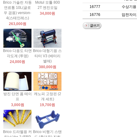
Brico 가솔린 자동
Motul 모튤 800
16777
수상기용
연료통 10L(글로
2T 엔진오일
우 겸용) version-
34,000원
16776
압전자이로
4(스테인레스)
263,000원
Brico 다용도 타면
Brico 대형기용 스
각도계 (투명)
타터 V3 (배터리
별매)
24,000원
380,000원
방진 단면 폼 테이
캐노피 고정핀 (2
프
개 세트)
3,000원
19,700원
Brico 드라멜용 커
Brico 비행기 스탠