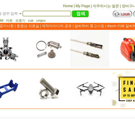
Home
|
My Page
|
자주하시는 질문
|
장바구
 경우 입력 ➔
1188 카본 조종기 cub cmpro
공지사항
|
동영상 자료실
|
제작아이디어 공유
|
알씨하비 중고시장
|
daum 카페 알씨