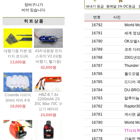
장바구니가
새내기 등급
동메달 1% DC등급
비어 있습니다.
번호
사진
히 트 상 품
16792
World
16791
세계 정상급
16790
OK모델
16789
코트 다리미
대형기용 카본 링
43A 대용량 전자
키지 로드(4)
스위치 V2 (대형
16788
2001년
비행기, 헬기용)
13,000원
16787
Thund
42,000원
16786
월드모델
16785
드디어 국
16784
DU-BR
HBZ-B 7.4v
Coverite 다리미
16783
알루미늄
2200mAh 2S
(iron) 커버 4개
35C Max 70C 수
18,000원
16782
Raptor
신기 배터리
16781
게시판 글
24,000원
16780
World 
16779
TT사의 R
16778
가솔린 엔