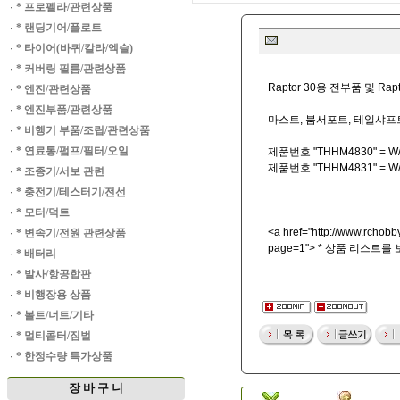
·
* 프로펠라/관련상품
·
* 랜딩기어/플로트
·
* 타이어(바퀴/칼라/엑슬)
·
* 커버링 필름/관련상품
Raptor 30용 전부품 및 Ra
·
* 엔진/관련상품
·
* 엔진부품/관련상품
마스트, 붐서포트, 테일샤
·
* 비행기 부품/조립/관련상품
·
* 연료통/펌프/필터/오일
제품번호 "THHM4830" = W/o 
제품번호 "THHM4831" = W/ 
·
* 조종기/서보 관련
·
* 충전기/테스터기/전선
·
* 모터/덕트
<a href="
http://www.rchobby
·
* 변속기/전원 관련상품
page=1"> * 상품 리스트를
·
* 배터리
·
* 발사/항공합판
·
* 비행장용 상품
·
* 볼트/너트/기타
·
* 멀티콥터/짐벌
·
* 한정수량 특가상품
장 바 구 니