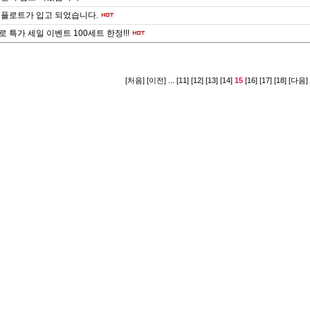
 플로트가 입고 되었습니다.
 특가 세일 이벤트 100세트 한정!!!
[처음]
[이전]
...
[11]
[12]
[13]
[14]
15
[16]
[17]
[18]
[다음]