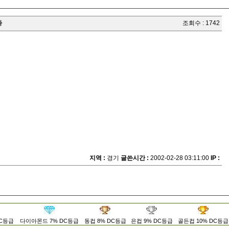
다
조회수 : 1742
지역 :
경기
글쓴시간 :
2002-02-28 03:11:00
IP :
DC등급
다이아몬드 7% DC등급
동컵 8% DC등급
은컵 9% DC등급
골든컵 10% DC등급