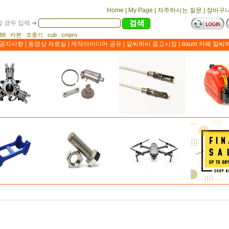
Home
|
My Page
|
자주하시는 질문
|
장바구
 경우 입력 ➔
1188 카본 조종기 cub cmpro
공지사항
|
동영상 자료실
|
제작아이디어 공유
|
알씨하비 중고시장
|
daum 카페 알씨