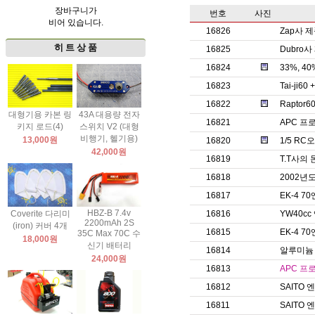
장바구니가
번호
사진
비어 있습니다.
16826
Zap사 
히 트 상 품
16825
Dubro
16824
33%, 
16823
Tai-ji60
16822
Raptor60
대형기용 카본 링
43A 대용량 전자
16821
APC 프
키지 로드(4)
스위치 V2 (대형
비행기, 헬기용)
13,000원
16820
1/5 R
42,000원
16819
T.T사의
16818
2002년
16817
EK-4 
HBZ-B 7.4v
Coverite 다리미
16816
YW40c
2200mAh 2S
(iron) 커버 4개
16815
EK-4 
35C Max 70C 수
18,000원
신기 배터리
16814
알루미늄
24,000원
16813
APC 프
16812
SAITO
16811
SAITO