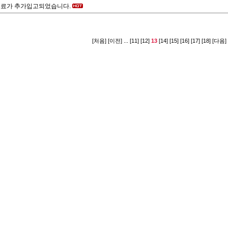
연료가 추가입고되었습니다.
[처음]
[이전]
...
[11]
[12]
13
[14]
[15]
[16]
[17]
[18]
[다음]