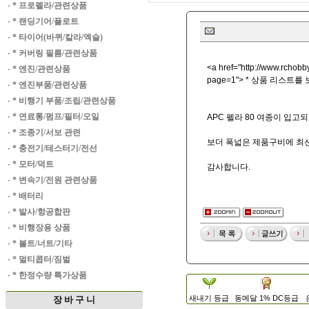
·
* 프로펠라/관련상품
·
* 랜딩기어/플로트
·
* 타이어(바퀴/칼라/엑슬)
·
* 커버링 필름/관련상품
<a href="
http://www.rchobby
·
* 엔진/관련상품
page=1"> * 상품 리스트를
·
* 엔진부품/관련상품
·
* 비행기 부품/조립/관련상품
·
* 연료통/펌프/필터/오일
APC 펠라 80 여종이 입고
·
* 조종기/서보 관련
보더 폭넓은 제품구비에 최
·
* 충전기/테스터기/전선
·
* 모터/덕트
감사합니다.
·
* 변속기/전원 관련상품
·
* 배터리
·
* 발사/항공합판
·
* 비행장용 상품
·
* 볼트/너트/기타
·
* 멀티콥터/짐벌
·
* 한정수량 특가상품
새내기 등급
동메달 1% DC등급
장 바 구 니