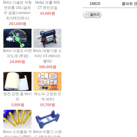
Brico 가솔린 자동
Motul 모튤 800
16810
쿨파워 
연료통 10L(글로
2T 엔진오일
우 겸용) version-
34,000원
4(스테인레스)
263,000원
Brico 다용도 타면
Brico 대형기용 스
각도계 (투명)
타터 V3 (배터리
별매)
24,000원
380,000원
방진 단면 폼 테이
캐노피 고정핀 (2
프
개 세트)
3,000원
19,700원
Brico 드라멜용 커
Brico 비행기 스탠