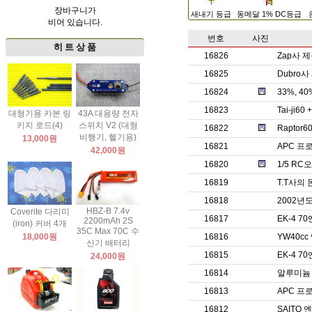
장바구니가
새내기 등급
동메달 1% DC등급
비어 있습니다.
번호
사진
히 트 상 품
16826
Zap사 
16825
Dubro
16824
33%, 
16823
Tai-ji60
대형기용 카본 링
43A 대용량 전자
키지 로드(4)
스위치 V2 (대형
16822
Raptor60
비행기, 헬기용)
13,000원
16821
APC 프
42,000원
16820
1/5 R
16819
T.T사의
16818
2002년
HBZ-B 7.4v
Coverite 다리미
16817
EK-4 
2200mAh 2S
(iron) 커버 4개
35C Max 70C 수
18,000원
16816
YW40c
신기 배터리
16815
EK-4 
24,000원
16814
알루미늄
16813
APC 프
16812
SAITO