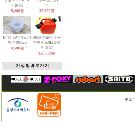
팅날 Ver-2 (FRP
드 (휴대용) 진회
카울용)
색
5,400원
32,000원
Brico 스타터 스타
Brico 가솔린 수동
터콘 36X35
연료통 5.0L(글로
우 겸용)
4,500원
126,000원
기 상 청 바 로 가 기
주소 :