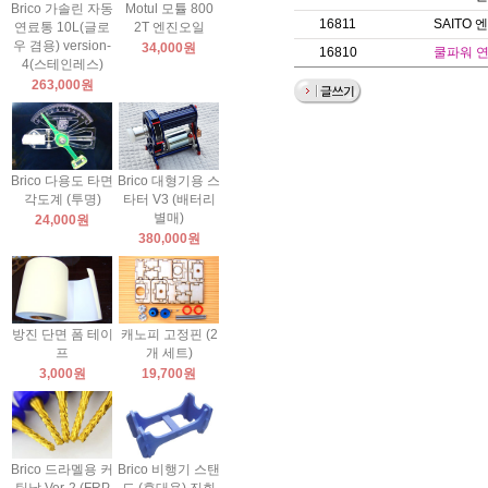
Brico 가솔린 자동
Motul 모튤 800
16811
SAITO
연료통 10L(글로
2T 엔진오일
우 겸용) version-
34,000원
16810
쿨파워 
4(스테인레스)
263,000원
Brico 다용도 타면
Brico 대형기용 스
각도계 (투명)
타터 V3 (배터리
별매)
24,000원
380,000원
방진 단면 폼 테이
캐노피 고정핀 (2
프
개 세트)
3,000원
19,700원
Brico 드라멜용 커
Brico 비행기 스탠