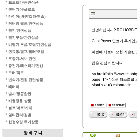
·
* 프로펠라/관련상품
·
* 랜딩기어/플로트
·
* 타이어(바퀴/칼라/엑슬)
·
* 커버링 필름/관련상품
안녕하십니까? RC HOBBIE
·
* 엔진/관련상품
·
* 엔진부품/관련상품
Cool Power 연료가 추가
·
* 비행기 부품/조립/관련상품
·
* 연료통/펌프/필터/오일
이번에 새로이 모형 가솔린
·
* 조종기/서보 관련
많은 관심 바랍니다.
·
* 충전기/테스터기/전선
·
* 모터/덕트
<a href="
http://www.rchobby
page=1"> * 상품 리스트를
·
* 변속기/전원 관련상품
<font size=3 color=red>
·
* 배터리
·
* 발사/항공합판
·
* 비행장용 상품
·
* 볼트/너트/기타
·
* 멀티콥터/짐벌
·
* 한정수량 특가상품
장 바 구 니