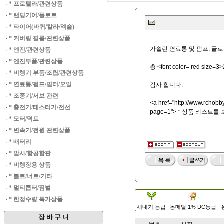
·
* 프로펠라/관련상품
·
* 랜딩기어/플로트
·
* 타이어(바퀴/칼라/엑슬)
·
* 커버링 필름/관련상품
가솔린 연료통 및 펌프, 글
·
* 엔진/관련상품
·
* 엔진부품/관련상품
총 <font color= red s
·
* 비행기 부품/조립/관련상품
·
* 연료통/펌프/필터/오일
감사 합니다.
·
* 조종기/서보 관련
<a href="
http://www.rchobby
·
* 충전기/테스터기/전선
page=1"> * 상품 리스트를
·
* 모터/덕트
·
* 변속기/전원 관련상품
·
* 배터리
·
* 발사/항공합판
·
* 비행장용 상품
·
* 볼트/너트/기타
·
* 멀티콥터/짐벌
·
* 한정수량 특가상품
새내기 등급
동메달 1% DC등급
장 바 구 니