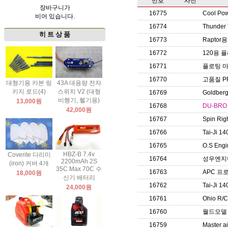
번호
사진
장바구니가
16775
Cool P
비어 있습니다.
16774
Thunde
히 트 상 품
16773
Rapto
16772
120용 
16771
플로팅 
16770
고품질 P
대형기용 카본 링
43A 대용량 전자
키지 로드(4)
스위치 V2 (대형
16769
Goldb
비행기, 헬기용)
13,000원
16768
DU-BR
42,000원
16767
Spin Ri
16766
Tai-Ji
16765
O.S En
HBZ-B 7.4v
Coverite 다리미
16764
성우엔지
2200mAh 2S
(iron) 커버 4개
35C Max 70C 수
16763
APC 프
18,000원
신기 배터리
16762
Tai-Ji 1
24,000원
16761
Ohio R/
16760
월드모델
16759
Master 