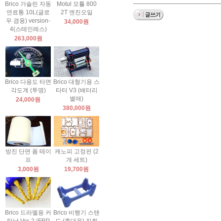
Brico 가솔린 자동
Motul 모튤 800
연료통 10L(글로
2T 엔진오일
우 겸용) version-
34,000원
4(스테인레스)
263,000원
Brico 다용도 타면
Brico 대형기용 스
각도계 (투명)
타터 V3 (배터리
별매)
24,000원
380,000원
방진 단면 폼 테이
캐노피 고정핀 (2
프
개 세트)
3,000원
19,700원
Brico 드라멜용 커
Brico 비행기 스탠