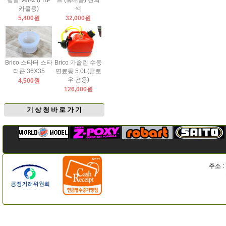
팅날 Ver-2 (FRP
드 (휴대용) 진회
카울용)
색
5,400원
32,000원
Brico 스타터 스타
Brico 가솔린 수동
터콘 36X35
연료통 5.0L(글로
우 겸용)
4,500원
126,000원
기 상 청 바 로 가 기
주소 :