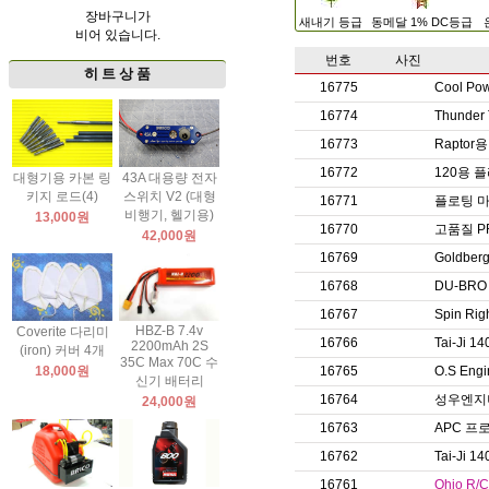
장바구니가
새내기 등급
동메달 1% DC등급
비어 있습니다.
번호
사진
히 트 상 품
16775
Cool P
16774
Thunde
16773
Rapto
16772
120용 
대형기용 카본 링
43A 대용량 전자
키지 로드(4)
스위치 V2 (대형
16771
플로팅 
비행기, 헬기용)
13,000원
16770
고품질 P
42,000원
16769
Goldb
16768
DU-BR
16767
Spin Ri
HBZ-B 7.4v
Coverite 다리미
16766
Tai-Ji
2200mAh 2S
(iron) 커버 4개
35C Max 70C 수
18,000원
16765
O.S En
신기 배터리
16764
성우엔지
24,000원
16763
APC 프
16762
Tai-Ji 1
16761
Ohio R/