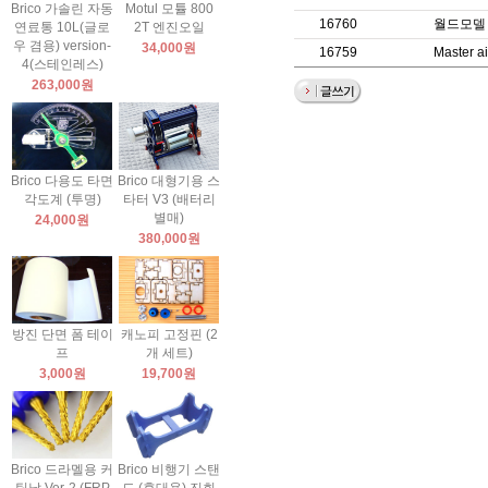
Brico 가솔린 자동
Motul 모튤 800
16760
월드모델
연료통 10L(글로
2T 엔진오일
우 겸용) version-
34,000원
16759
Master 
4(스테인레스)
263,000원
Brico 다용도 타면
Brico 대형기용 스
각도계 (투명)
타터 V3 (배터리
별매)
24,000원
380,000원
방진 단면 폼 테이
캐노피 고정핀 (2
프
개 세트)
3,000원
19,700원
Brico 드라멜용 커
Brico 비행기 스탠