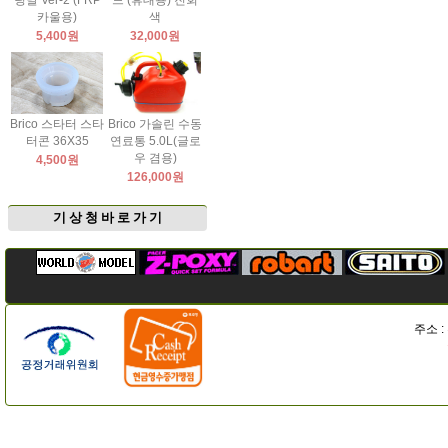
팅날 Ver-2 (FRP
드 (휴대용) 진회
카울용)
색
5,400원
32,000원
Brico 스타터 스타
Brico 가솔린 수동
터콘 36X35
연료통 5.0L(글로
우 겸용)
4,500원
126,000원
기 상 청 바 로 가 기
주소 :