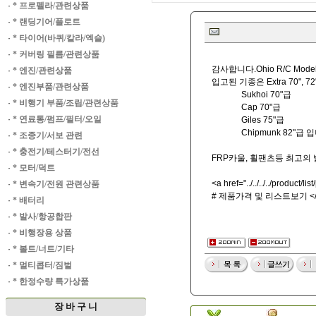
·
* 프로펠라/관련상품
·
* 랜딩기어/플로트
·
* 타이어(바퀴/칼라/엑슬)
·
* 커버링 필름/관련상품
감사합니다.Ohio R/C Mo
·
* 엔진/관련상품
입고된 기종은 Extra 70", 72",
·
* 엔진부품/관련상품
Sukhoi 70"급
·
* 비행기 부품/조립/관련상품
Cap 70"급
·
* 연료통/펌프/필터/오일
Giles 75"급
Chipmunk 82"급 입
·
* 조종기/서보 관련
·
* 충전기/테스터기/전선
FRP카울, 휠팬츠등 최고의
·
* 모터/덕트
<a href="../../../../product
·
* 변속기/전원 관련상품
# 제품가격 및 리스트보기 </
·
* 배터리
·
* 발사/항공합판
·
* 비행장용 상품
·
* 볼트/너트/기타
·
* 멀티콥터/짐벌
·
* 한정수량 특가상품
장 바 구 니