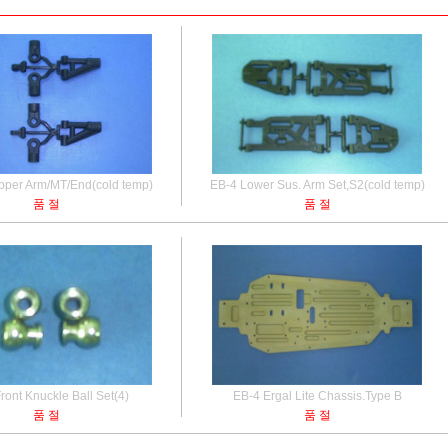
pper Arm/MT/End(cold temp)
EB-4 Lower Sus. Arm Set,S2(cold temp)
품 절
품 절
ront Knuckle Ball Set(4)
EB-4 Ergal Lite Chassis.Type B
품 절
품 절