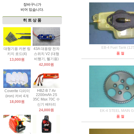
장바구니가
비어 있습니다.
히 트 상 품
EB-4 Fuel Tank (12
대형기용 카본 링
43A 대용량 전자
품 절
키지 로드(4)
스위치 V2 (대형
비행기, 헬기용)
13,000원
42,000원
HBZ-B 7.4v
Coverite 다리미
2200mAh 2S
(iron) 커버 4개
35C Max 70C 수
18,000원
신기 배터리
24,000원
EK-4 STEEL MAIN 
품 절