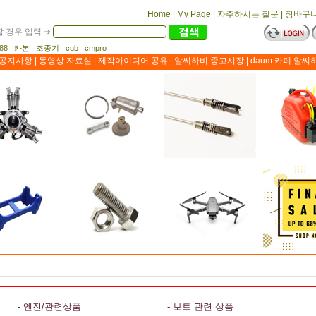
Home
|
My Page
|
자주하시는 질문
|
장바구
 경우 입력 ➔
1188 카본 조종기 cub cmpro
공지사항
|
동영상 자료실
|
제작아이디어 공유
|
알씨하비 중고시장
|
daum 카페 알씨
- 엔진/관련상품
- 보트 관련 상품