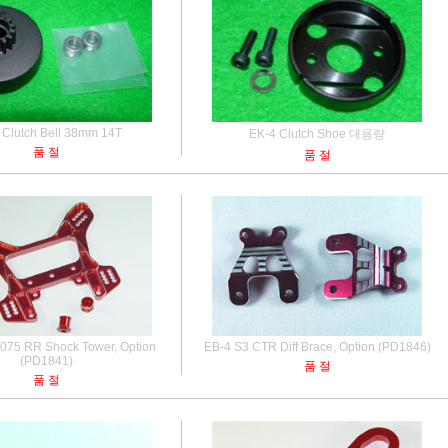
 Clutch Bell 38mm 14T
EK-4 Clutch Shoe 대용량
품 절
품 절
075 RR Shock Tower, Option
EB-4 S3 CTR Diff Brace, Option (PD1846)
(PD1841)
품 절
품 절