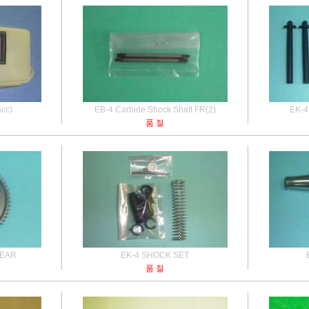
5cc)
EB-4 Carbide Shock Shaft FR(2)
EK-
품 절
GEAR
EK-4 SHOCK SET
품 절