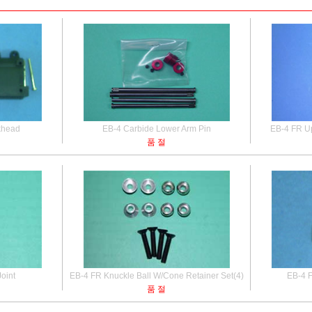
khead
EB-4 Carbide Lower Arm Pin
EB-4 FR U
품 절
Joint
EB-4 FR Knuckle Ball W/Cone Retainer Set(4)
EB-4 F
품 절