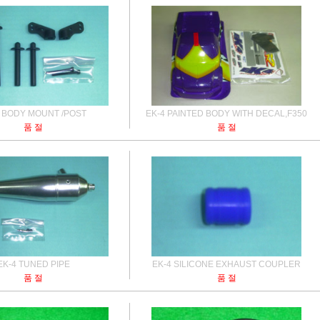
4 BODY MOUNT /POST
EK-4 PAINTED BODY WITH DECAL,F350
품 절
품 절
EK-4 TUNED PIPE
EK-4 SILICONE EXHAUST COUPLER
품 절
품 절