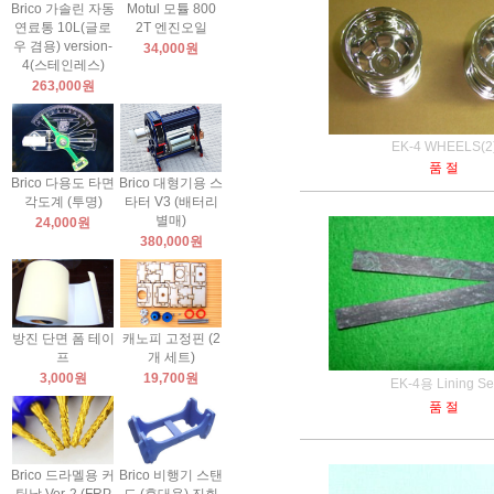
Brico 가솔린 자동
Motul 모튤 800
연료통 10L(글로
2T 엔진오일
우 겸용) version-
34,000원
4(스테인레스)
263,000원
EK-4 WHEELS(2
품 절
Brico 다용도 타면
Brico 대형기용 스
각도계 (투명)
타터 V3 (배터리
별매)
24,000원
380,000원
방진 단면 폼 테이
캐노피 고정핀 (2
프
개 세트)
3,000원
19,700원
EK-4용 Lining Se
품 절
Brico 드라멜용 커
Brico 비행기 스탠