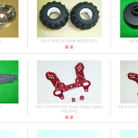
)
EK-4 TIRES & FOAM INSERTS(2)
EK-4
품 절
EB-4 S3 A7075 FR Shock Tower, Option
EB-4 S3 A7
t
(PD1840)
품 절