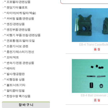
·
* 프로펠라/관련상품
·
* 랜딩기어/플로트
·
* 타이어(바퀴/칼라/엑슬)
·
* 커버링 필름/관련상품
·
* 엔진/관련상품
·
* 엔진부품/관련상품
·
* 비행기 부품/조립/관련상품
·
* 연료통/펌프/필터/오일
EB-4 Trans Case/Bul
·
* 조종기/서보 관련
품 절
·
* 충전기/테스터기/전선
·
* 모터/덕트
·
* 변속기/전원 관련상품
·
* 배터리
·
* 발사/항공합판
·
* 비행장용 상품
·
* 볼트/너트/기타
·
* 멀티콥터/짐벌
EB-4 Ball Universal 
·
* 한정수량 특가상품
품 절
장 바 구 니