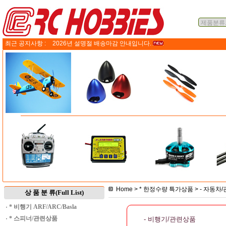
최근 공지사항 :
2026년 설명절 배송마감 안내입니다.
Home
>
* 한정수량 특가상품
>
- 자동차
상 품 분 류(Full List)
·
* 비행기 ARF/ARC/Basla
·
* 스피너/관련상품
- 비행기/관련상품