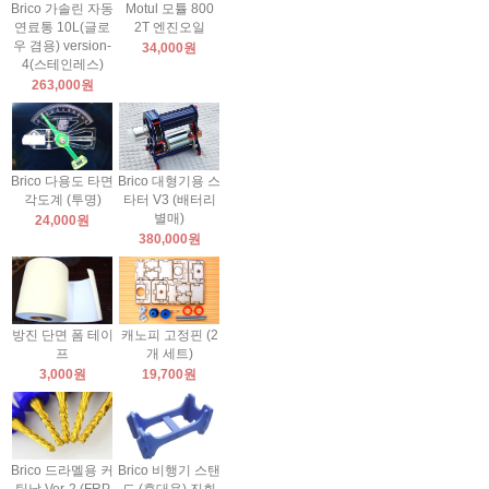
Brico 가솔린 자동
Motul 모튤 800
연료통 10L(글로
2T 엔진오일
우 겸용) version-
34,000원
4(스테인레스)
263,000원
Brico 다용도 타면
Brico 대형기용 스
각도계 (투명)
타터 V3 (배터리
별매)
24,000원
380,000원
방진 단면 폼 테이
캐노피 고정핀 (2
프
개 세트)
3,000원
19,700원
Brico 드라멜용 커
Brico 비행기 스탠