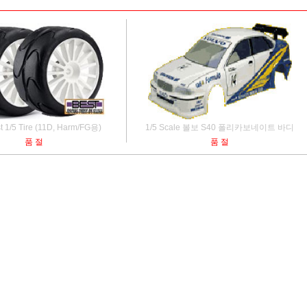
 1/5 Tire (11D, Harm/FG용)
1/5 Scale 볼보 S40 폴리카보네이트 바디
품 절
품 절