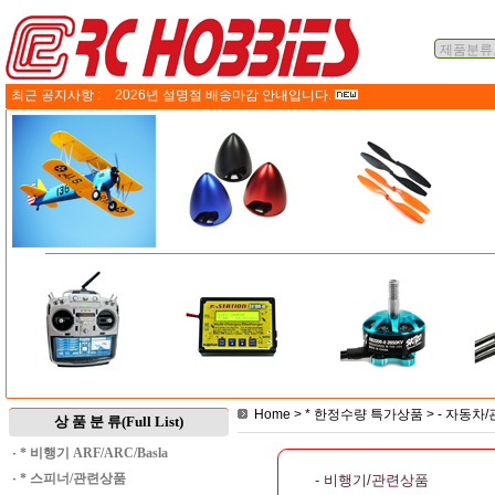
최근 공지사항 :
2026년 설명절 배송마감 안내입니다.
Home
>
* 한정수량 특가상품
>
- 자동차
상 품 분 류(Full List)
·
* 비행기 ARF/ARC/Basla
·
* 스피너/관련상품
- 비행기/관련상품