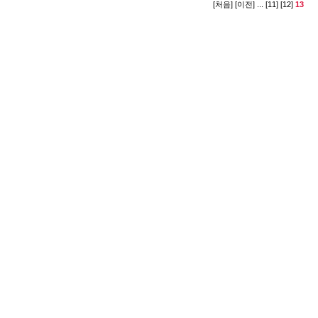
[처음]
[이전]
...
[11]
[12]
13