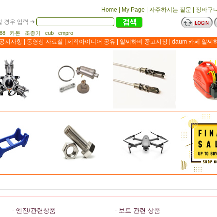
Home
|
My Page
|
자주하시는 질문
|
장바구
 경우 입력 ➔
1188 카본 조종기 cub cmpro
공지사항
|
동영상 자료실
|
제작아이디어 공유
|
알씨하비 중고시장
|
daum 카페 알씨
- 엔진/관련상품
- 보트 관련 상품