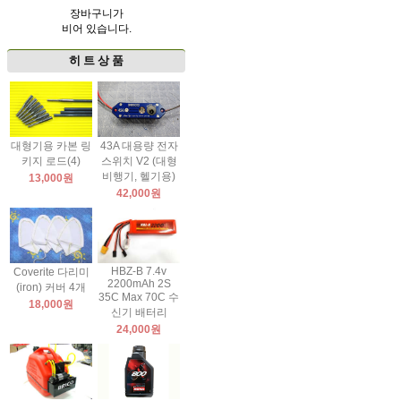
장바구니가
비어 있습니다.
히 트 상 품
대형기용 카본 링
43A 대용량 전자
키지 로드(4)
스위치 V2 (대형
비행기, 헬기용)
13,000원
42,000원
HBZ-B 7.4v
Coverite 다리미
2200mAh 2S
(iron) 커버 4개
35C Max 70C 수
18,000원
신기 배터리
24,000원