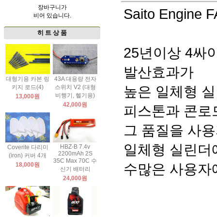
장바구니가
Saito Engine 
비어 있습니다.
히 트 상 품
25년이상 4싸
발산효과가
대형기용 카본 링
43A 대용량 전자
높은 일체형 실
키지 로드(4)
스위치 V2 (대형
비행기, 헬기용)
13,000원
42,000원
피스톤과 콘로
그 품질을 사용
일체형 실린더에
HBZ-B 7.4v
Coverite 다리미
2200mAh 2S
(iron) 커버 4개
35C Max 70C 수
수많은 사용자에게
18,000원
신기 배터리
24,000원