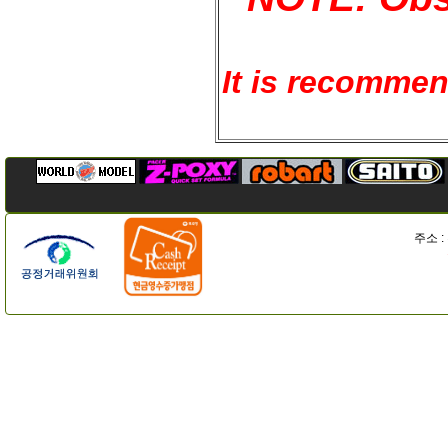
It is recomme
주소 :