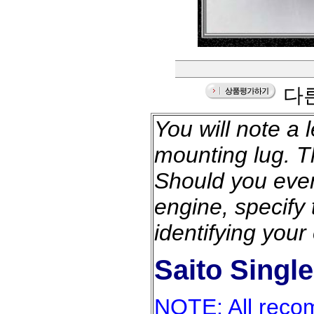
다른
You will note a 
mounting lug. Th
Should you ever
engine, specify 
identifying your
Saito Singl
NOTE: All reco