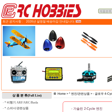
최근 공지사항 :
2026년 설명절 배송마감 안내입니다.
Home
>
* 엔진/관련상품
>
- 글로우 4-Cy
상 품 분 류(Full List)
·
* 비행기 ARF/ARC/Basla
·
* 스피너/관련상품
- 가솔린 2-Cycle 엔진