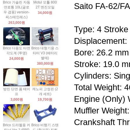
Brico 가솔린 자동
Motul 모튤 800
Saito FA-62/FA
연료통 10L(글로
2T 엔진오일
우 겸용) version-
34,000원
4(스테인레스)
263,000원
Type: 4 Stroke
Displacement: 
Brico 다용도 타면
Brico 대형기용 스
Bore: 26.2 mm
각도계 (투명)
타터 V3 (배터리
별매)
24,000원
Stroke: 19.0 
380,000원
Cylinders: Sing
Total Weight: 
방진 단면 폼 테이
캐노피 고정핀 (2
프
개 세트)
Engine (Only) 
3,000원
19,700원
Muffler Weight
Crankshaft Th
Brico 드라멜용 커
Brico 비행기 스탠