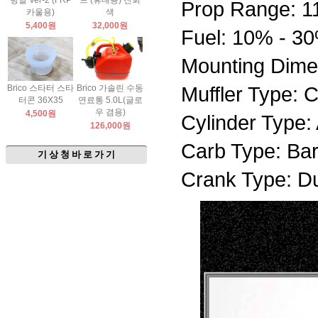
팅날 Ver-2 (FRP
드 (휴대용) 진회
Prop Range: 1
카울용)
색
5,400원
32,000원
Fuel: 10% - 30%
Mounting Dim
Muffler Type: 
Brico 스타터 스타
Brico 가솔린 수동
터콘 36X35
연료통 5.0L(글로
우 겸용)
4,500원
Cylinder Type
126,000원
Carb Type: Bar
기 상 청 바 로 가 기
Crank Type: Du