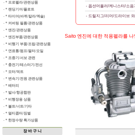
·
* 프로펠라/관련상품
- 옵션머플러/케니스터/소음
·
* 랜딩기어/플로트
- 드릴지그/리머/드라이브 
·
* 타이어(바퀴/칼라/엑슬)
·
* 커버링 필름/관련상품
·
* 엔진/관련상품
Saito 엔진에 대한 적용펠라를 
·
* 엔진부품/관련상품
·
* 비행기 부품/조립/관련상품
·
* 연료통/펌프/필터/오일
·
* 조종기/서보 관련
·
* 충전기/테스터기/전선
·
* 모터/덕트
·
* 변속기/전원 관련상품
·
* 배터리
·
* 발사/항공합판
·
* 비행장용 상품
·
* 볼트/너트/기타
·
* 멀티콥터/짐벌
·
* 한정수량 특가상품
장 바 구 니