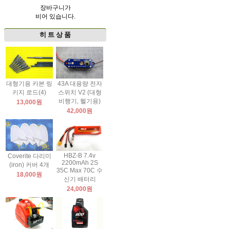
장바구니가
비어 있습니다.
히 트 상 품
대형기용 카본 링
43A 대용량 전자
키지 로드(4)
스위치 V2 (대형
비행기, 헬기용)
13,000원
42,000원
HBZ-B 7.4v
Coverite 다리미
2200mAh 2S
(iron) 커버 4개
35C Max 70C 수
18,000원
신기 배터리
24,000원