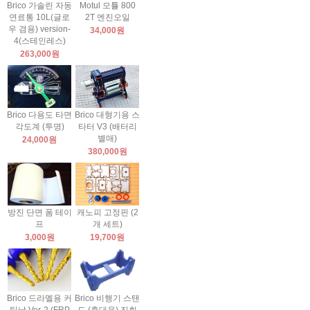
Brico 가솔린 자동
Motul 모튤 800
연료통 10L(글로
2T 엔진오일
우 겸용) version-
34,000원
4(스테인레스)
263,000원
Brico 다용도 타면
Brico 대형기용 스
각도계 (투명)
타터 V3 (배터리
별매)
24,000원
380,000원
방진 단면 폼 테이
캐노피 고정핀 (2
프
개 세트)
3,000원
19,700원
Brico 드라멜용 커
Brico 비행기 스탠