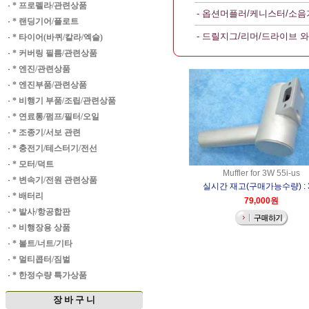
·
* 프로펠라/관련상품
- 옵션머플러/케니스터/소음
·
* 랜딩기어/플로트
- 드릴지그/리머/드라이브 
·
* 타이어(바퀴/칼라/엑슬)
·
* 커버링 필름/관련상품
·
* 엔진/관련상품
·
* 엔진부품/관련상품
·
* 비행기 부품/조립/관련상품
·
* 연료통/펌프/필터/오일
·
* 조종기/서보 관련
·
* 충전기/테스터기/전선
·
* 모터/덕트
Muffler for 3W 55i-us
·
* 변속기/전원 관련상품
실시간 재고(구매가능수량) : 
·
* 배터리
79,000원
·
* 발사/항공합판
·
* 비행장용 상품
·
* 볼트/너트/기타
·
* 멀티콥터/짐벌
·
* 한정수량 특가상품
장 바 구 니