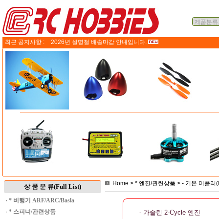
최근 공지사항 :
2026년 설명절 배송마감 안내입니다.
Home
>
* 엔진/관련상품
>
- 기본 머플러(M
상 품 분 류(Full List)
·
* 비행기 ARF/ARC/Basla
·
* 스피너/관련상품
- 가솔린 2-Cycle 엔진