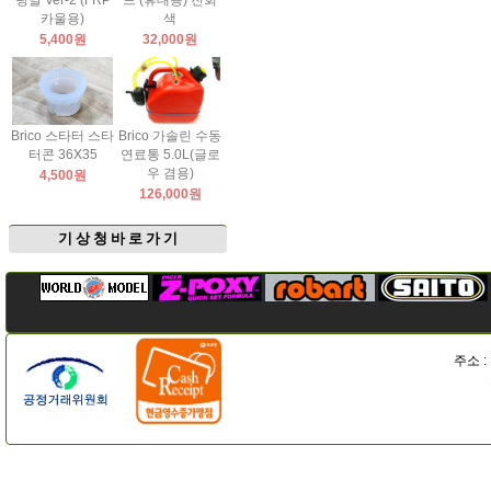
팅날 Ver-2 (FRP
드 (휴대용) 진회
카울용)
색
5,400원
32,000원
Brico 스타터 스타
Brico 가솔린 수동
터콘 36X35
연료통 5.0L(글로
우 겸용)
4,500원
126,000원
기 상 청 바 로 가 기
주소 :