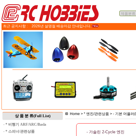
최근 공지사항 :
2026년 설명절 배송마감 안내입니다.
Home
>
* 엔진/관련상품
>
- 기본 머플러(M
상 품 분 류(Full List)
·
* 비행기 ARF/ARC/Basla
·
* 스피너/관련상품
- 가솔린 2-Cycle 엔진