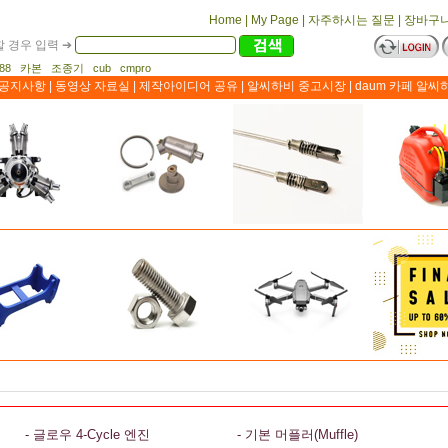
Home
|
My Page
|
자주하시는 질문
|
장바구
 경우 입력 ➔
1188 카본 조종기 cub cmpro
공지사항
|
동영상 자료실
|
제작아이디어 공유
|
알씨하비 중고시장
|
daum 카페 알씨
- 글로우 4-Cycle 엔진
- 기본 머플러(Muffle)