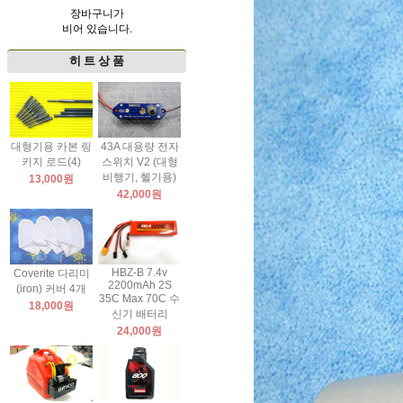
장바구니가
비어 있습니다.
히 트 상 품
대형기용 카본 링
43A 대용량 전자
키지 로드(4)
스위치 V2 (대형
비행기, 헬기용)
13,000원
42,000원
HBZ-B 7.4v
Coverite 다리미
2200mAh 2S
(iron) 커버 4개
35C Max 70C 수
18,000원
신기 배터리
24,000원