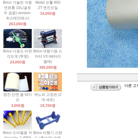
Brico 가솔린 자동
Motul 모튤 800
연료통 10L(글로
2T 엔진오일
우 겸용) version-
34,000원
4(스테인레스)
263,000원
Brico 다용도 타면
Brico 대형기용 스
각도계 (투명)
타터 V3 (배터리
별매)
24,000원
380,000원
다른 고객
방진 단면 폼 테이
캐노피 고정핀 (2
프
개 세트)
3,000원
19,700원
Brico 드라멜용 커
Brico 비행기 스탠