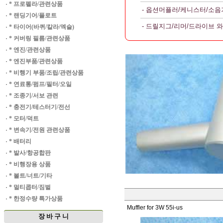
·
* 프로펠라/관련상품
- 옵션머플러/케니스터/소음
·
* 랜딩기어/플로트
- 드릴지그/리머/드라이브 
·
* 타이어(바퀴/칼라/엑슬)
·
* 커버링 필름/관련상품
·
* 엔진/관련상품
·
* 엔진부품/관련상품
·
* 비행기 부품/조립/관련상품
·
* 연료통/펌프/필터/오일
·
* 조종기/서보 관련
·
* 충전기/테스터기/전선
·
* 모터/덕트
·
* 변속기/전원 관련상품
·
* 배터리
·
* 발사/항공합판
·
* 비행장용 상품
·
* 볼트/너트/기타
·
* 멀티콥터/짐벌
·
* 한정수량 특가상품
Muffler for 3W 55i-us
장 바 구 니