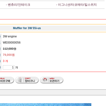
- 벤츄리/인테이크
- 이그니션/타코메타/킬스위치
Muffler for 3W 55i-us
사
3W engine
드
WE00000056
격
112,000원
격
79,000원
)
3 개
)
개