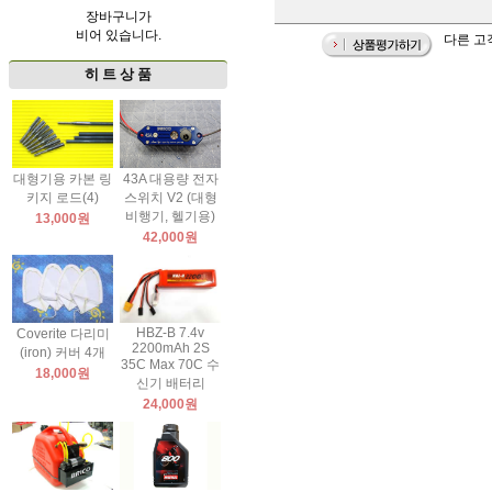
장바구니가
비어 있습니다.
다른 고객
히 트 상 품
대형기용 카본 링
43A 대용량 전자
키지 로드(4)
스위치 V2 (대형
비행기, 헬기용)
13,000원
42,000원
HBZ-B 7.4v
Coverite 다리미
2200mAh 2S
(iron) 커버 4개
35C Max 70C 수
18,000원
신기 배터리
24,000원