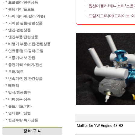
·
* 프로펠라/관련상품
- 옵션머플러/케니스터/소음
·
* 랜딩기어/플로트
- 드릴지그/리머/드라이브 
·
* 타이어(바퀴/칼라/엑슬)
·
* 커버링 필름/관련상품
·
* 엔진/관련상품
·
* 엔진부품/관련상품
·
* 비행기 부품/조립/관련상품
·
* 연료통/펌프/필터/오일
·
* 조종기/서보 관련
·
* 충전기/테스터기/전선
·
* 모터/덕트
·
* 변속기/전원 관련상품
·
* 배터리
·
* 발사/항공합판
·
* 비행장용 상품
·
* 볼트/너트/기타
·
* 멀티콥터/짐벌
·
* 한정수량 특가상품
Muffler for YW Engine 48-B2
장 바 구 니