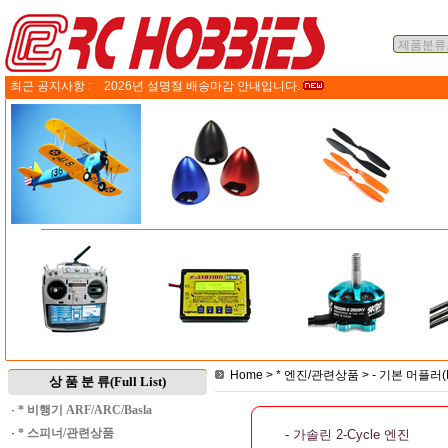
최근 공지사항 :
2026년 설명절 배송마감 안내입니다.
Home
>
* 엔진/관련상품
>
- 기본 머플러(M
상 품 분 류(Full List)
·
* 비행기 ARF/ARC/Basla
·
* 스피너/관련상품
- 가솔린 2-Cycle 엔진