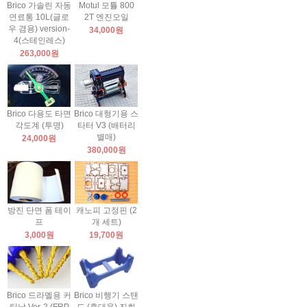
Brico 가솔린 자동
Motul 모튤 800
연료통 10L(글로
2T 엔진오일
우 겸용) version-
34,000원
4(스테인레스)
263,000원
Brico 다용도 타면
Brico 대형기용 스
각도계 (투명)
타터 V3 (배터리
별매)
24,000원
380,000원
방진 단면 폼 테이
캐노피 고정핀 (2
프
개 세트)
3,000원
19,700원
Brico 드라멜용 커
Brico 비행기 스탠