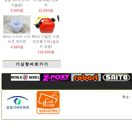
팅날 Ver-2 (FRP
드 (휴대용) 진회
카울용)
색
5,400원
32,000원
Brico 스타터 스타
Brico 가솔린 수동
터콘 36X35
연료통 5.0L(글로
우 겸용)
4,500원
126,000원
기 상 청 바 로 가 기
주소 :