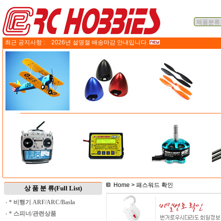
최근 공지사항 :
2026년 설명절 배송마감 안내입니다.
Home
> 패스워드 확인
상 품 분 류(Full List)
·
* 비행기 ARF/ARC/Basla
·
* 스피너/관련상품