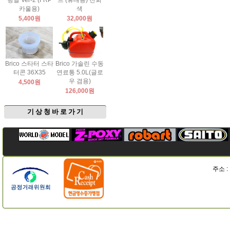
팅날 Ver-2 (FRP
드 (휴대용) 진회
카울용)
색
5,400원
32,000원
Brico 스타터 스타
Brico 가솔린 수동
터콘 36X35
연료통 5.0L(글로
우 겸용)
4,500원
126,000원
기 상 청 바 로 가 기
주소 :