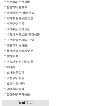
·
* 프로펠라/관련상품
·
* 랜딩기어/플로트
·
* 타이어(바퀴/칼라/엑슬)
·
* 커버링 필름/관련상품
·
* 엔진/관련상품
·
* 엔진부품/관련상품
·
* 비행기 부품/조립/관련상품
·
* 연료통/펌프/필터/오일
·
* 조종기/서보 관련
·
* 충전기/테스터기/전선
·
* 모터/덕트
·
* 변속기/전원 관련상품
·
* 배터리
·
* 발사/항공합판
·
* 비행장용 상품
·
* 볼트/너트/기타
·
* 멀티콥터/짐벌
·
* 한정수량 특가상품
장 바 구 니