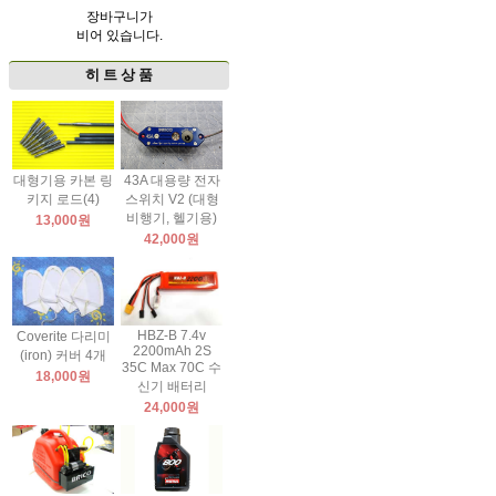
장바구니가
비어 있습니다.
히 트 상 품
대형기용 카본 링
43A 대용량 전자
키지 로드(4)
스위치 V2 (대형
비행기, 헬기용)
13,000원
42,000원
HBZ-B 7.4v
Coverite 다리미
2200mAh 2S
(iron) 커버 4개
35C Max 70C 수
18,000원
신기 배터리
24,000원