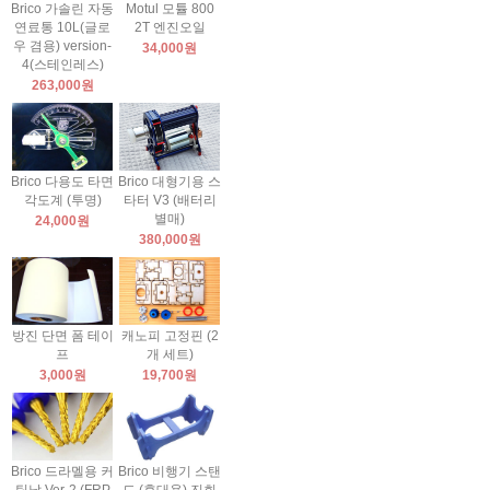
Brico 가솔린 자동
Motul 모튤 800
연료통 10L(글로
2T 엔진오일
우 겸용) version-
34,000원
4(스테인레스)
263,000원
Brico 다용도 타면
Brico 대형기용 스
각도계 (투명)
타터 V3 (배터리
별매)
24,000원
380,000원
방진 단면 폼 테이
캐노피 고정핀 (2
프
개 세트)
3,000원
19,700원
Brico 드라멜용 커
Brico 비행기 스탠