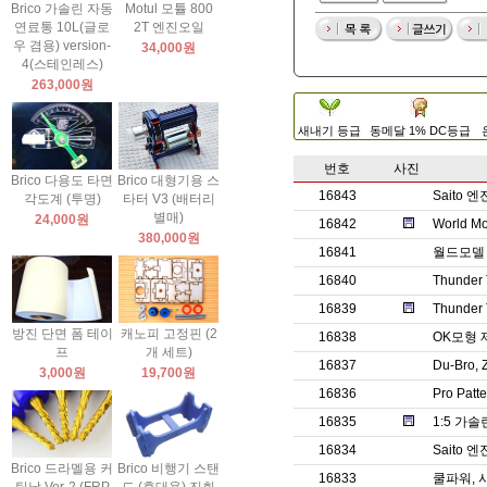
Brico 가솔린 자동
Motul 모튤 800
연료통 10L(글로
2T 엔진오일
우 겸용) version-
34,000원
4(스테인레스)
263,000원
새내기 등급
동메달 1% DC등급
번호
사진
Brico 다용도 타면
Brico 대형기용 스
16843
Saito
각도계 (투명)
타터 V3 (배터리
별매)
24,000원
16842
World Mo
380,000원
16841
월드모델 
16840
Thunde
16839
Thunder 
방진 단면 폼 테이
캐노피 고정핀 (2
16838
OK모형 
프
개 세트)
16837
Du-Br
3,000원
19,700원
16836
Pro Pa
16835
1:5 가
16834
Saito
Brico 드라멜용 커
Brico 비행기 스탠
16833
쿨파워, 