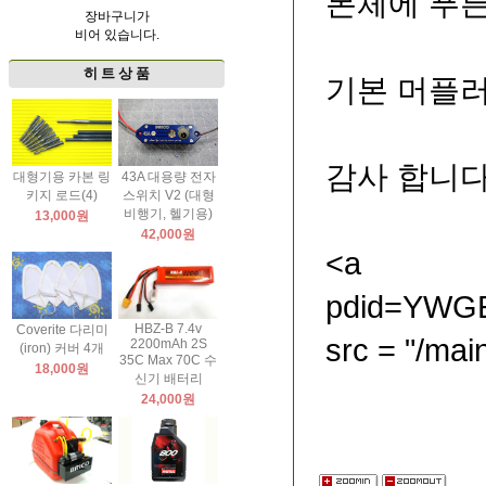
본체에 푸
장바구니가
비어 있습니다.
히 트 상 품
기본 머플러
감사 합니
대형기용 카본 링
43A 대용량 전자
키지 로드(4)
스위치 V2 (대형
비행기, 헬기용)
13,000원
42,000원
<a 
pdid=YWG
HBZ-B 7.4v
Coverite 다리미
src = "/ma
2200mAh 2S
(iron) 커버 4개
35C Max 70C 수
18,000원
신기 배터리
24,000원