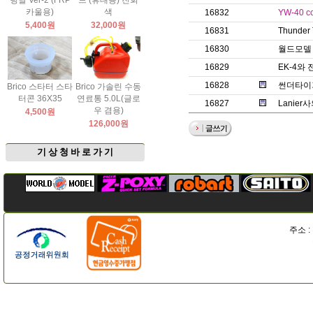
팅날 Ver-2 (FRP
드 (휴대용) 진회
카울용)
색
16832
YW-40
5,400원
32,000원
16831
Thunde
16830
월드모델 
16829
EK-4와
16828
썬더타이거
Brico 스타터 스타
Brico 가솔린 수동
터콘 36X35
연료통 5.0L(글로
16827
Lanie
우 겸용)
4,500원
126,000원
기 상 청 바 로 가 기
주소 :