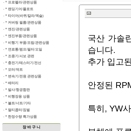
·
* 프로펠라/관련상품
·
* 랜딩기어/플로트
·
* 타이어(바퀴/칼라/엑슬)
·
* 커버링 필름/관련상품
·
* 엔진/관련상품
국산 가솔린
·
* 엔진부품/관련상품
·
* 비행기 부품/조립/관련상품
습니다.
·
* 연료통/펌프/필터/오일
·
* 조종기/서보 관련
추가 입고된
·
* 충전기/테스터기/전선
·
* 모터/덕트
·
* 변속기/전원 관련상품
안정된 RP
·
* 배터리
·
* 발사/항공합판
·
* 비행장용 상품
·
* 볼트/너트/기타
특히, YW
·
* 멀티콥터/짐벌
·
* 한정수량 특가상품
장 바 구 니