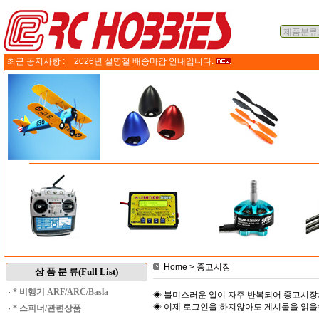
최근 공지사항 :
2026년 설명절 배송마감 안내입니다.
Home
> 중고시장
상 품 분 류(Full List)
·
* 비행기 ARF/ARC/Basla
◈ 불미스러운 일이 자주 반복되어 중고시장
◈ 이제 로그인을 하지않아도 게시물을 읽
·
* 스피너/관련상품