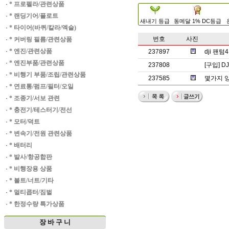
·
* 프로펠라/관련상품
·
* 랜딩기어/플로트
새내기 등급
동메달 1% DC등급
·
* 타이어(바퀴/칼라/엑슬)
번호
사진
·
* 커버링 필름/관련상품
·
* 엔진/관련상품
237897
dji 팬텀
·
* 엔진부품/관련상품
237808
[구입] 
·
* 비행기 부품/조립/관련상품
237585
몇가지 
·
* 연료통/펌프/필터/오일
·
* 조종기/서보 관련
·
* 충전기/테스터기/전선
·
* 모터/덕트
·
* 변속기/전원 관련상품
·
* 배터리
·
* 발사/항공합판
·
* 비행장용 상품
·
* 볼트/너트/기타
·
* 멀티콥터/짐벌
·
* 한정수량 특가상품
장 바 구 니