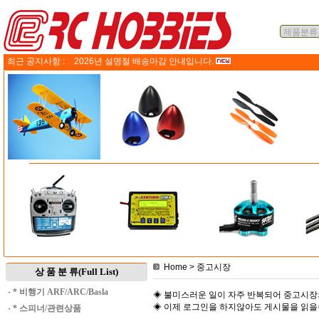
최근 공지사항 :
2026년 설명절 배송마감 안내입니다.
Home
> 중고시장
상 품 분 류(Full List)
·
* 비행기 ARF/ARC/Basla
◈ 불미스러운 일이 자주 반복되어 중고시장
◈ 이제 로그인을 하지않아도 게시물을 읽
·
* 스피너/관련상품