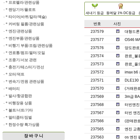
·
* 프로펠라/관련상품
·
* 랜딩기어/플로트
새내기 등급
동메달 1% DC등급
·
* 타이어(바퀴/칼라/엑슬)
번호
사진
·
* 커버링 필름/관련상품
·
* 엔진/관련상품
237579
대형드론 
·
* 엔진부품/관련상품
237577
OS46 
·
* 비행기 부품/조립/관련상품
237576
양도완료_t
·
* 연료통/펌프/필터/오일
237574
완료_불
·
* 조종기/서보 관련
237573
완료_올드
·
* 충전기/테스터기/전선
237572
imax b
·
* 모터/덕트
237571
DLE13
·
* 변속기/전원 관련상품
237570
(거래완료)
·
* 배터리
·
* 발사/항공합판
237569
3m급 B
·
* 비행장용 상품
237568
터빈엔진 J
·
* 볼트/너트/기타
237567
터빈 엔진(
·
* 멀티콥터/짐벌
237566
(판매완료)
·
* 한정수량 특가상품
237565
엔진 교환
장 바 구 니
237563
os 엔진