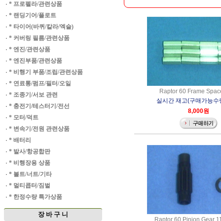
·
* 프로펠라/관련상품
·
* 랜딩기어/플로트
·
* 타이어(바퀴/칼라/엑슬)
·
* 커버링 필름/관련상품
·
* 엔진/관련상품
·
* 엔진부품/관련상품
·
* 비행기 부품/조립/관련상품
·
* 연료통/펌프/필터/오일
Raptor 60 Frame Spacer
·
* 조종기/서보 관련
실시간 재고(구매가능수량)
·
* 충전기/테스터기/전선
8,000원
·
* 모터/덕트
·
* 변속기/전원 관련상품
·
* 배터리
·
* 발사/항공합판
·
* 비행장용 상품
·
* 볼트/너트/기타
·
* 멀티콥터/짐벌
·
* 한정수량 특가상품
장 바 구 니
Raptor 60 Pinion Gear 1