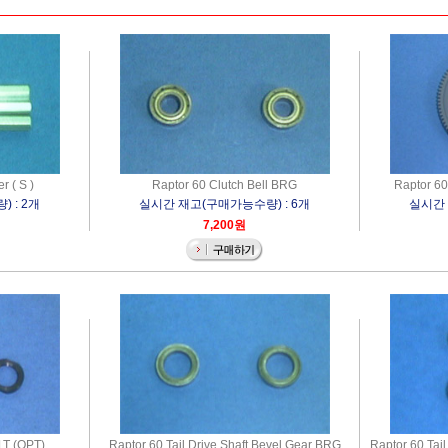
 ( S )
Raptor 60 Clutch Bell BRG
Raptor 60
 : 2개
실시간 재고(구매가능수량) : 6개
실시간 
7,200원
1T (OPT)
Raptor 60 Tail Drive Shaft Bevel Gear BRG
Raptor 60 Tai