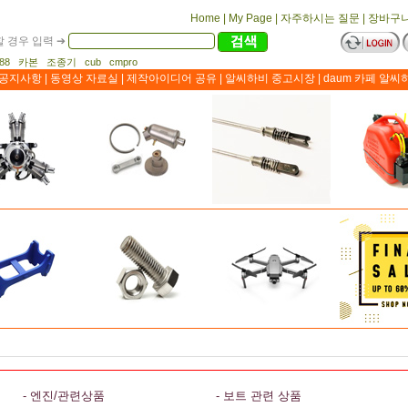
Home
|
My Page
|
자주하시는 질문
|
장바구
 경우 입력 ➔
1188 카본 조종기 cub cmpro
공지사항
|
동영상 자료실
|
제작아이디어 공유
|
알씨하비 중고시장
|
daum 카페 알씨
- 엔진/관련상품
- 보트 관련 상품