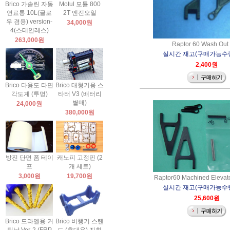
Brico 가솔린 자동
Motul 모튤 800
연료통 10L(글로
2T 엔진오일
우 겸용) version-
34,000원
4(스테인레스)
263,000원
Raptor 60 Wash Out 
실시간 재고(구매가능수량)
2,400원
Brico 다용도 타면
Brico 대형기용 스
각도계 (투명)
타터 V3 (배터리
별매)
24,000원
380,000원
방진 단면 폼 테이
캐노피 고정핀 (2
프
개 세트)
3,000원
19,700원
Raptor60 Machined Elevato
실시간 재고(구매가능수량)
25,600원
Brico 드라멜용 커
Brico 비행기 스탠