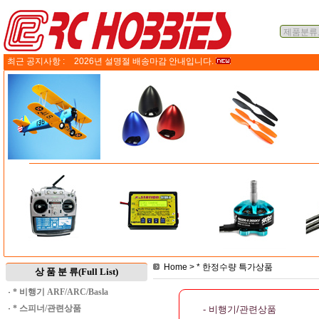
최근 공지사항 :
2026년 설명절 배송마감 안내입니다.
Home
>
* 한정수량 특가상품
상 품 분 류(Full List)
·
* 비행기 ARF/ARC/Basla
·
* 스피너/관련상품
- 비행기/관련상품