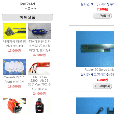
장바구니가
실시간 재고(구매가능수량)
비어 있습니다.
7,200원
히 트 상 품
대형기용 카본 링
43A 대용량 전자
키지 로드(4)
스위치 V2 (대형
비행기, 헬기용)
13,000원
42,000원
Raptor 60 Servo Lin
실시간 재고(구매가능수량)
HBZ-B 7.4v
Coverite 다리미
6,400원
2200mAh 2S
(iron) 커버 4개
35C Max 70C 수
18,000원
신기 배터리
24,000원