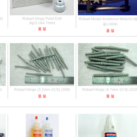
2]
Robart Hinge Point Drill
Robart Model Incidence Meter(
Jig(3.1&4.7mm)
용) (404)
품 절
품 절
)
Robart Hinge (3.2mm-15개) (308)
Robart Hinge (4.7mm-15개) (310
품 절
품 절