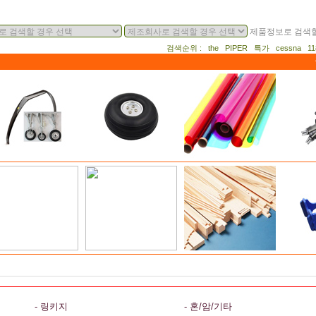
제품정보로 검색할
검색순위 : the PIPER 특가 cessna 
- 링키지
- 혼/암/기타