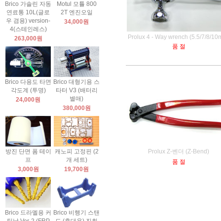
Brico 가솔린 자동
Motul 모튤 800
연료통 10L(글로
2T 엔진오일
우 겸용) version-
34,000원
4(스테인레스)
Prolux 4 - Way wrench (5.5/7/8/1
263,000원
품 절
Brico 다용도 타면
Brico 대형기용 스
각도계 (투명)
타터 V3 (배터리
별매)
24,000원
380,000원
방진 단면 폼 테이
캐노피 고정핀 (2
Prolux Z-벤더 (Z-Bend)
프
개 세트)
품 절
3,000원
19,700원
Brico 드라멜용 커
Brico 비행기 스탠