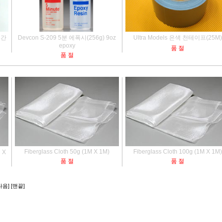
 순간
Devcon S-209 5분 에폭시(256g) 9oz
Ultra Models 은색 천테이프(25M)
epoxy
품 절
품 절
Fiberglass Cloth 50g (1M X 1M)
Fiberglass Cloth 100g (1M X 1M)
 X
품 절
품 절
다음]
[맨끝]