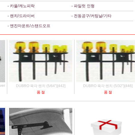
- 카울/캐노피락
- 파일럿 인형
- 렌치/드라이버
- 전동공구/커팅날/기타
- 엔진마운트/스탠드오프
ver
DUBRO 육각 렌치 (5/64")[442]
DUBRO 육각 렌치 (5/32")[446]
품 절
품 절