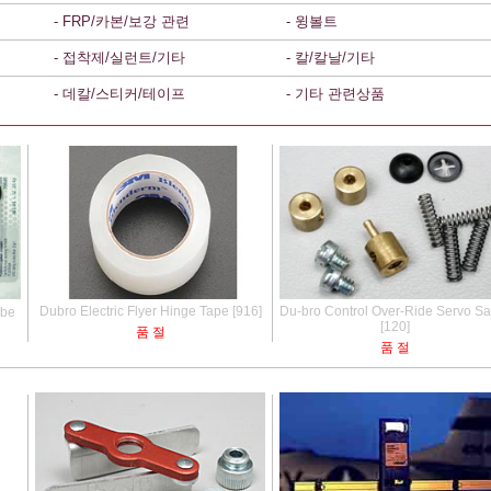
- FRP/카본/보강 관련
- 윙볼트
- 접착제/실런트/기타
- 칼/칼날/기타
- 데칼/스티커/테이프
- 기타 관련상품
Dubro Electric Flyer Hinge Tape [916]
Du-bro Control Over-Ride Servo Sa
ube
[120]
품 절
품 절