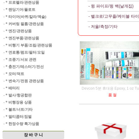
·
* 프로펠라/관련상품
- 윙 파이프/윙 백(날개집)
·
* 랜딩기어/플로트
- 밸크로/고무줄/케이블 타이
·
* 타이어(바퀴/칼라/엑슬)
·
* 커버링 필름/관련상품
- 저울/측정/기타
·
* 엔진/관련상품
·
* 엔진부품/관련상품
·
* 비행기 부품/조립/관련상품
·
* 연료통/펌프/필터/오일
·
* 조종기/서보 관련
·
* 충전기/테스터기/전선
·
* 모터/덕트
·
* 변속기/전원 관련상품
·
* 배터리
Devcon 5분 휴대용 Epoxy, 1 oz T
품 절
·
* 발사/항공합판
·
* 비행장용 상품
·
* 볼트/너트/기타
·
* 멀티콥터/짐벌
·
* 한정수량 특가상품
장 바 구 니