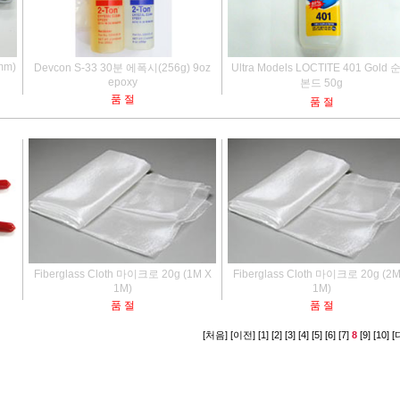
0mm)
Devcon S-33 30분 에폭시(256g) 9oz
Ultra Models LOCTITE 401 Gold
epoxy
본드 50g
품 절
품 절
Fiberglass Cloth 마이크로 20g (1M X
Fiberglass Cloth 마이크로 20g (2M
1M)
1M)
품 절
품 절
[처음]
[이전]
[1]
[2]
[3]
[4]
[5]
[6]
[7]
8
[9]
[10]
[