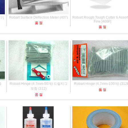
Robart Surface Deflection Meter (407)
Robart Rough Tough Cutter 6 Assor
비행기
Fine [466F]
품 절
품 절
)
Robart Hinge (4.7mm-50개) 드릴지그
Robart Hinge (4.7mm-100개) (312
포함 (312)
품 절
품 절