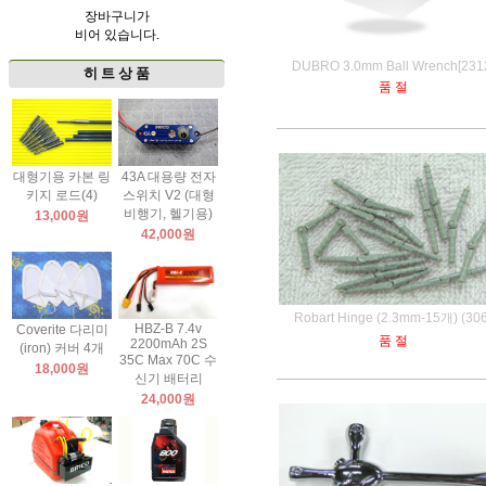
장바구니가
비어 있습니다.
DUBRO 3.0mm Ball Wrench[231
히 트 상 품
품 절
대형기용 카본 링
43A 대용량 전자
키지 로드(4)
스위치 V2 (대형
비행기, 헬기용)
13,000원
42,000원
Robart Hinge (2.3mm-15개) (306
HBZ-B 7.4v
Coverite 다리미
품 절
2200mAh 2S
(iron) 커버 4개
35C Max 70C 수
18,000원
신기 배터리
24,000원