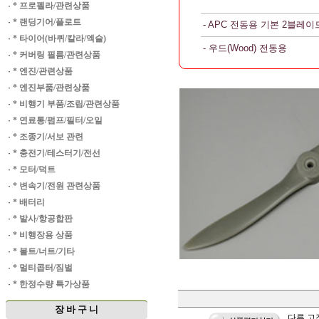
·
* 프로펠라/관련상품
·
* 랜딩기어/플로트
- APC 전동용 기본 2블레이
·
* 타이어(바퀴/칼라/엑슬)
- 우드(Wood) 전동용
·
* 커버링 필름/관련상품
·
* 엔진/관련상품
·
* 엔진부품/관련상품
·
* 비행기 부품/조립/관련상품
·
* 연료통/펌프/필터/오일
·
* 조종기/서보 관련
·
* 충전기/테스터기/전선
·
* 모터/덕트
·
* 변속기/전원 관련상품
·
* 배터리
·
* 발사/항공합판
·
* 비행장용 상품
·
* 볼트/너트/기타
·
* 멀티콥터/짐벌
·
* 한정수량 특가상품
장 바 구 니
다른 고객