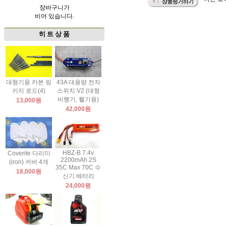
장바구니가
비어 있습니다.
히 트 상 품
대형기용 카본 링
43A 대용량 전자
키지 로드(4)
스위치 V2 (대형
비행기, 헬기용)
13,000원
42,000원
HBZ-B 7.4v
Coverite 다리미
2200mAh 2S
(iron) 커버 4개
35C Max 70C 수
18,000원
신기 배터리
24,000원