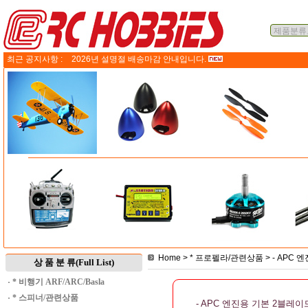
최근 공지사항 :
2026년 설명절 배송마감 안내입니다.
Home
>
* 프로펠라/관련상품
>
- APC 
상 품 분 류(Full List)
·
* 비행기 ARF/ARC/Basla
·
* 스피너/관련상품
- APC 엔진용 기본 2블레이