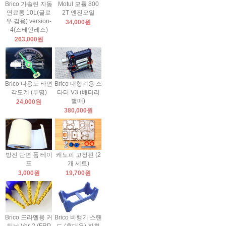
Brico 가솔린 자동
Motul 모튤 800
연료통 10L(글로
2T 엔진오일
우 겸용) version-
34,000원
4(스테인레스)
263,000원
Brico 다용도 타면
Brico 대형기용 스
각도계 (투명)
타터 V3 (배터리
별매)
24,000원
380,000원
방진 단면 폼 테이
캐노피 고정핀 (2
프
개 세트)
3,000원
19,700원
Brico 드라멜용 커
Brico 비행기 스탠