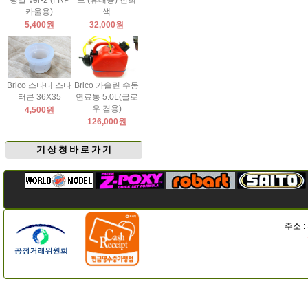
팅날 Ver-2 (FRP
드 (휴대용) 진회
카울용)
색
5,400원
32,000원
Brico 스타터 스타
Brico 가솔린 수동
터콘 36X35
연료통 5.0L(글로
우 겸용)
4,500원
126,000원
기 상 청 바 로 가 기
주소 :