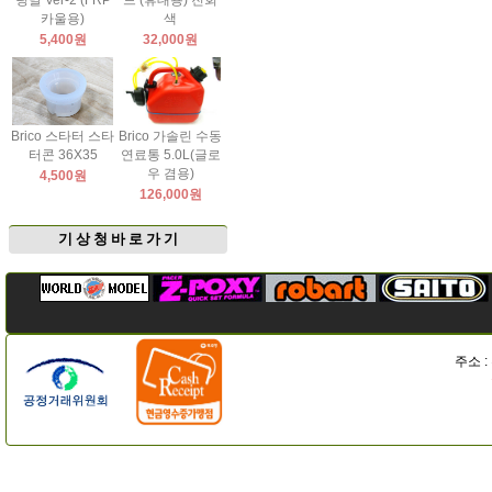
팅날 Ver-2 (FRP
드 (휴대용) 진회
카울용)
색
5,400원
32,000원
Brico 스타터 스타
Brico 가솔린 수동
터콘 36X35
연료통 5.0L(글로
우 겸용)
4,500원
126,000원
기 상 청 바 로 가 기
주소 :