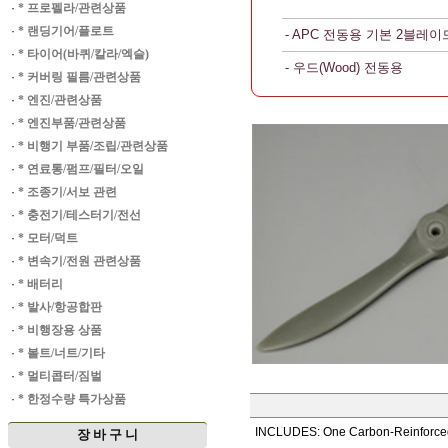
·
* 프로펠라/관련상품
·
* 랜딩기어/플로트
- APC 전동용 기본 2블레이
·
* 타이어(바퀴/칼라/엑슬)
- 우드(Wood) 전동용
·
* 커버링 필름/관련상품
·
* 엔진/관련상품
·
* 엔진부품/관련상품
·
* 비행기 부품/조립/관련상품
·
* 연료통/펌프/필터/오일
·
* 조종기/서보 관련
·
* 충전기/테스터기/전선
·
* 모터/덕트
·
* 변속기/전원 관련상품
·
* 배터리
·
* 발사/항공합판
·
* 비행장용 상품
·
* 볼트/너트/기타
·
* 멀티콥터/짐벌
·
* 한정수량 특가상품
INCLUDES: One Carbon-Reinforce
장 바 구 니