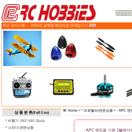
최근 공지사항 :
2026년 설명절 배송마감 안내입니다.
Home
>
* 프로펠라/관련상품
>
- APC 
상 품 분 류(Full List)
·
* 비행기 ARF/ARC/Basla
·
* 스피너/관련상품
- APC 엔진용 기본 2블레이