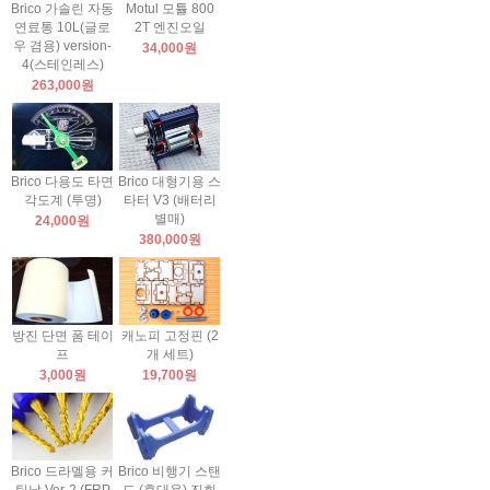
Brico 가솔린 자동
Motul 모튤 800
연료통 10L(글로
2T 엔진오일
우 겸용) version-
34,000원
4(스테인레스)
263,000원
Brico 다용도 타면
Brico 대형기용 스
각도계 (투명)
타터 V3 (배터리
별매)
24,000원
380,000원
방진 단면 폼 테이
캐노피 고정핀 (2
프
개 세트)
3,000원
19,700원
Brico 드라멜용 커
Brico 비행기 스탠