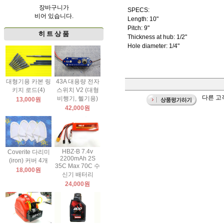
장바구니가
SPECS:
비어 있습니다.
Length: 10"
Pitch: 9"
히 트 상 품
Thickness at hub: 1/2"
Hole diameter: 1/4"
대형기용 카본 링
43A 대용량 전자
키지 로드(4)
스위치 V2 (대형
다른 고객
비행기, 헬기용)
13,000원
42,000원
HBZ-B 7.4v
Coverite 다리미
2200mAh 2S
(iron) 커버 4개
35C Max 70C 수
18,000원
신기 배터리
24,000원