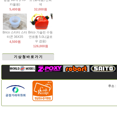
팅날 Ver-2 (FRP
드 (휴대용) 진회
카울용)
색
5,400원
32,000원
Brico 스타터 스타
Brico 가솔린 수동
터콘 36X35
연료통 5.0L(글로
우 겸용)
4,500원
126,000원
기 상 청 바 로 가 기
주소 :