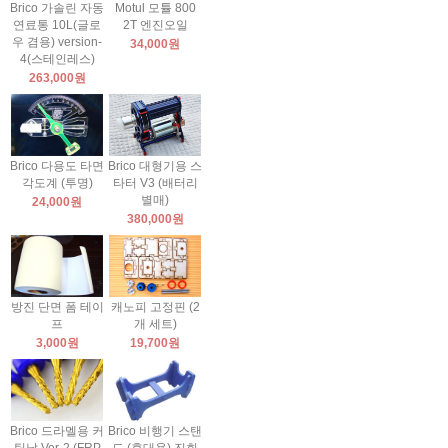
Brico 가솔린 자동
Motul 모튤 800
연료통 10L(글로
2T 엔진오일
우 겸용) version-
34,000원
4(스테인레스)
263,000원
Brico 다용도 타면
Brico 대형기용 스
각도계 (투명)
타터 V3 (배터리
별매)
24,000원
380,000원
방진 단면 폼 테이
캐노피 고정핀 (2
프
개 세트)
3,000원
19,700원
Brico 드라멜용 커
Brico 비행기 스탠