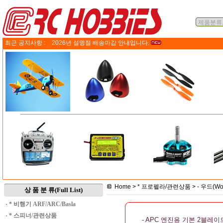
최근 공지사항 :
2026년 설명절 배송마감 안내입니다.
Home
>
* 프로펠라/관련상품
>
- 우드(W
상 품 분 류(Full List)
·
* 비행기 ARF/ARC/Basla
·
* 스피너/관련상품
- APC 엔진용 기본 2블레이