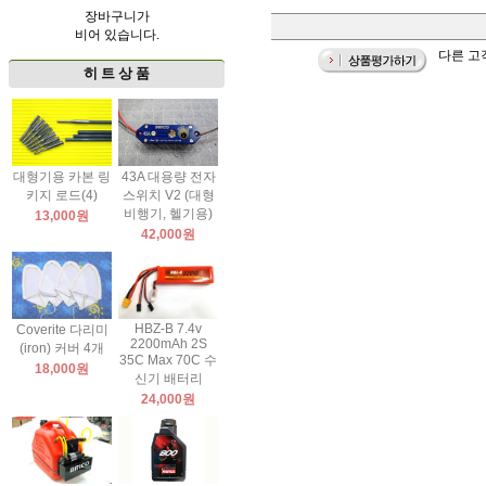
장바구니가
비어 있습니다.
다른 고
히 트 상 품
대형기용 카본 링
43A 대용량 전자
키지 로드(4)
스위치 V2 (대형
비행기, 헬기용)
13,000원
42,000원
HBZ-B 7.4v
Coverite 다리미
2200mAh 2S
(iron) 커버 4개
35C Max 70C 수
18,000원
신기 배터리
24,000원