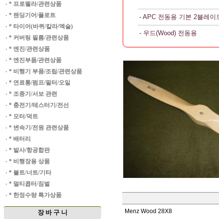
·
* 프로펠라/관련상품
·
* 랜딩기어/플로트
- APC 전동용 기본 2블레이
·
* 타이어(바퀴/칼라/엑슬)
- 우드(Wood) 전동용
·
* 커버링 필름/관련상품
·
* 엔진/관련상품
·
* 엔진부품/관련상품
·
* 비행기 부품/조립/관련상품
·
* 연료통/펌프/필터/오일
·
* 조종기/서보 관련
·
* 충전기/테스터기/전선
·
* 모터/덕트
·
* 변속기/전원 관련상품
·
* 배터리
·
* 발사/항공합판
·
* 비행장용 상품
·
* 볼트/너트/기타
·
* 멀티콥터/짐벌
·
* 한정수량 특가상품
Menz Wood 28X8
장 바 구 니