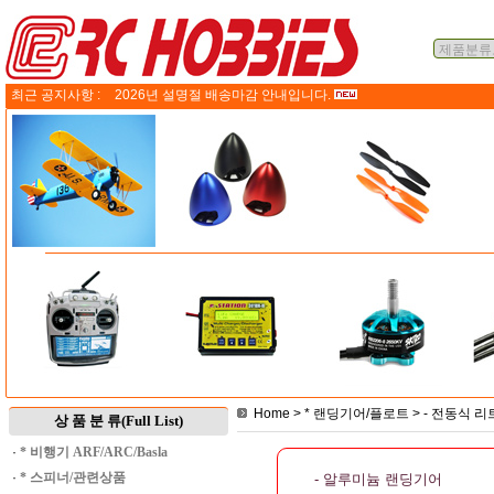
최근 공지사항 :
2026년 설명절 배송마감 안내입니다.
Home
>
* 랜딩기어/플로트
>
- 전동식 
상 품 분 류(Full List)
·
* 비행기 ARF/ARC/Basla
·
* 스피너/관련상품
- 알루미늄 랜딩기어