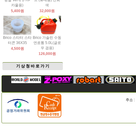
팅날 Ver-2 (FRP
드 (휴대용) 진회
카울용)
색
5,400원
32,000원
Brico 스타터 스타
Brico 가솔린 수동
터콘 36X35
연료통 5.0L(글로
우 겸용)
4,500원
126,000원
기 상 청 바 로 가 기
주소 :