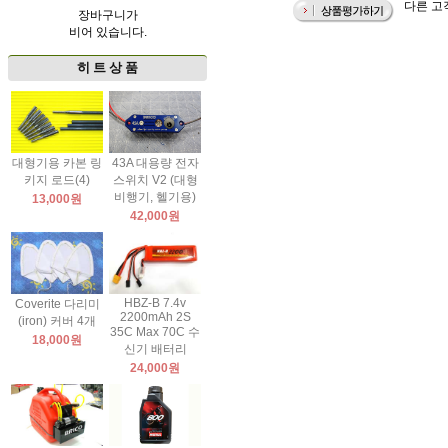
다른 고객
장바구니가
비어 있습니다.
히 트 상 품
대형기용 카본 링
43A 대용량 전자
키지 로드(4)
스위치 V2 (대형
비행기, 헬기용)
13,000원
42,000원
HBZ-B 7.4v
Coverite 다리미
2200mAh 2S
(iron) 커버 4개
35C Max 70C 수
18,000원
신기 배터리
24,000원