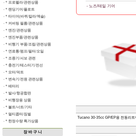
·
* 프로펠라/관련상품
- 노즈/테일 기어
·
* 랜딩기어/플로트
·
* 타이어(바퀴/칼라/엑슬)
·
* 커버링 필름/관련상품
·
* 엔진/관련상품
·
* 엔진부품/관련상품
·
* 비행기 부품/조립/관련상품
·
* 연료통/펌프/필터/오일
·
* 조종기/서보 관련
·
* 충전기/테스터기/전선
·
* 모터/덕트
·
* 변속기/전원 관련상품
·
* 배터리
·
* 발사/항공합판
·
* 비행장용 상품
·
* 볼트/너트/기타
·
* 멀티콥터/짐벌
Tucano 30-35cc GP/EP용 전동
·
* 한정수량 특가상품
장 바 구 니