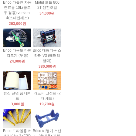
Brico 가솔린 자동
Motul 모튤 800
연료통 10L(글로
2T 엔진오일
우 겸용) version-
34,000원
4(스테인레스)
263,000원
Brico 다용도 타면
Brico 대형기용 스
각도계 (투명)
타터 V3 (배터리
별매)
24,000원
380,000원
방진 단면 폼 테이
캐노피 고정핀 (2
프
개 세트)
3,000원
19,700원
Brico 드라멜용 커
Brico 비행기 스탠