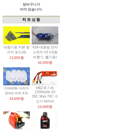
장바구니가
비어 있습니다.
히 트 상 품
대형기용 카본 링
43A 대용량 전자
키지 로드(4)
스위치 V2 (대형
비행기, 헬기용)
13,000원
42,000원
HBZ-B 7.4v
Coverite 다리미
2200mAh 2S
(iron) 커버 4개
35C Max 70C 수
18,000원
신기 배터리
24,000원