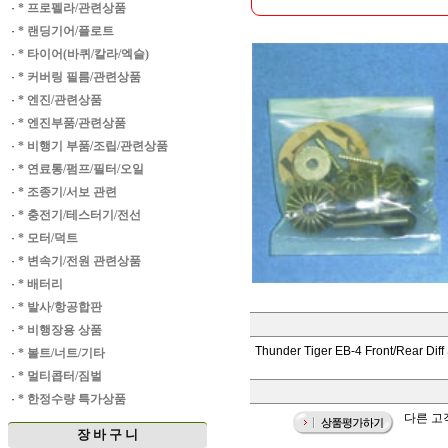
·
* 프로펠라/관련상품
·
* 랜딩기어/플로트
·
* 타이어(바퀴/칼라/엑슬)
·
* 커버링 필름/관련상품
·
* 엔진/관련상품
·
* 엔진부품/관련상품
·
* 비행기 부품/조립/관련상품
·
* 연료통/펌프/필터/오일
·
* 조종기/서보 관련
·
* 충전기/테스터기/전선
·
* 모터/덕트
·
* 변속기/전원 관련상품
·
* 배터리
·
* 발사/항공합판
·
* 비행장용 상품
Thunder Tiger EB-4 Front/Rear Diff
·
* 볼트/너트/기타
·
* 멀티콥터/짐벌
·
* 한정수량 특가상품
다른 고객
장 바 구 니