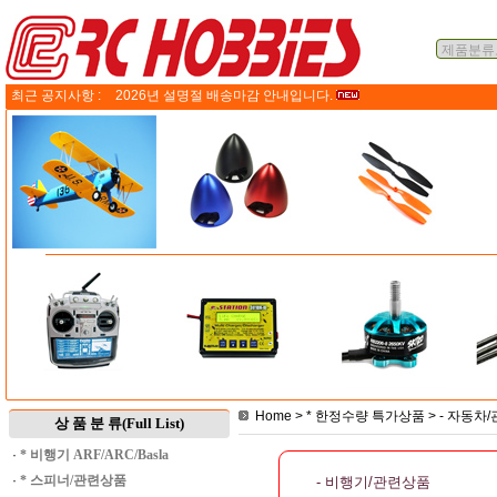
최근 공지사항 :
2026년 설명절 배송마감 안내입니다.
Home
>
* 한정수량 특가상품
>
- 자동차
상 품 분 류(Full List)
·
* 비행기 ARF/ARC/Basla
·
* 스피너/관련상품
- 비행기/관련상품