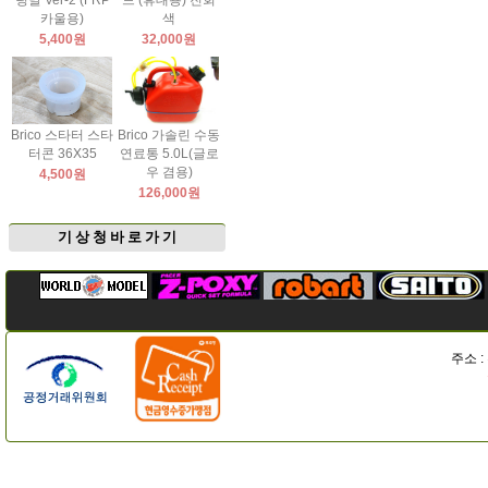
팅날 Ver-2 (FRP
드 (휴대용) 진회
카울용)
색
5,400원
32,000원
Brico 스타터 스타
Brico 가솔린 수동
터콘 36X35
연료통 5.0L(글로
우 겸용)
4,500원
126,000원
기 상 청 바 로 가 기
주소 :