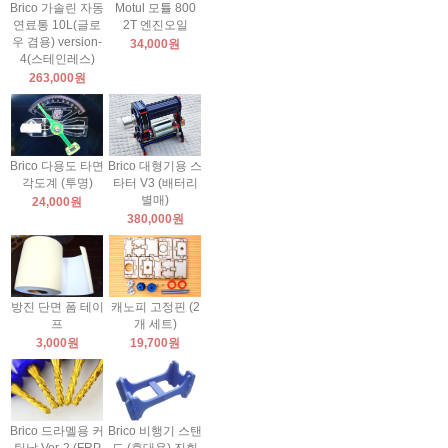
Brico 가솔린 자동
Motul 모튤 800
연료통 10L(글로
2T 엔진오일
우 겸용) version-
34,000원
4(스테인레스)
263,000원
Brico 다용도 타면
Brico 대형기용 스
각도계 (투명)
타터 V3 (배터리
별매)
24,000원
380,000원
방진 단면 폼 테이
캐노피 고정핀 (2
프
개 세트)
3,000원
19,700원
Brico 드라멜용 커
Brico 비행기 스탠