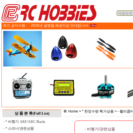
최근 공지사항 :
2026년 설명절 배송마감 안내입니다.
Home
>
* 한정수량 특가상품
>
- 헬리콥
상 품 분 류(Full List)
·
* 비행기 ARF/ARC/Basla
·
* 스피너/관련상품
- 비행기/관련상품