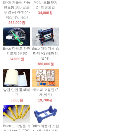
Brico 가솔린 자동
Motul 모튤 800
연료통 10L(글로
2T 엔진오일
우 겸용) version-
34,000원
4(스테인레스)
263,000원
Brico 다용도 타면
Brico 대형기용 스
각도계 (투명)
타터 V3 (배터리
별매)
24,000원
380,000원
방진 단면 폼 테이
캐노피 고정핀 (2
프
개 세트)
3,000원
19,700원
Brico 드라멜용 커
Brico 비행기 스탠