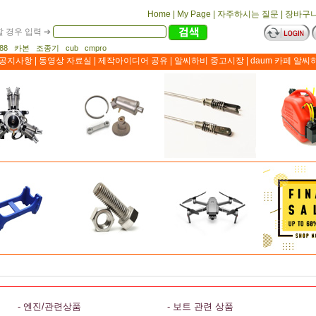
Home
|
My Page
|
자주하시는 질문
|
장바구
 경우 입력 ➔
1188 카본 조종기 cub cmpro
공지사항
|
동영상 자료실
|
제작아이디어 공유
|
알씨하비 중고시장
|
daum 카페 알씨
- 엔진/관련상품
- 보트 관련 상품