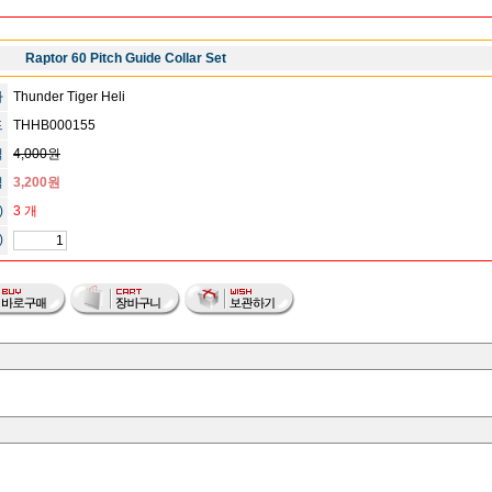
Raptor 60 Pitch Guide Collar Set
사
Thunder Tiger Heli
드
THHB000155
격
4,000원
격
3,200원
)
3 개
)