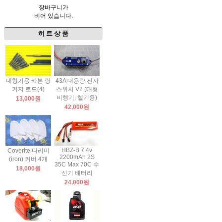
장바구니가
비어 있습니다.
히 트 상 품
대형기용 카본 링
43A 대용량 전자
키지 로드(4)
스위치 V2 (대형
비행기, 헬기용)
13,000원
42,000원
HBZ-B 7.4v
Coverite 다리미
2200mAh 2S
(iron) 커버 4개
35C Max 70C 수
18,000원
신기 배터리
24,000원