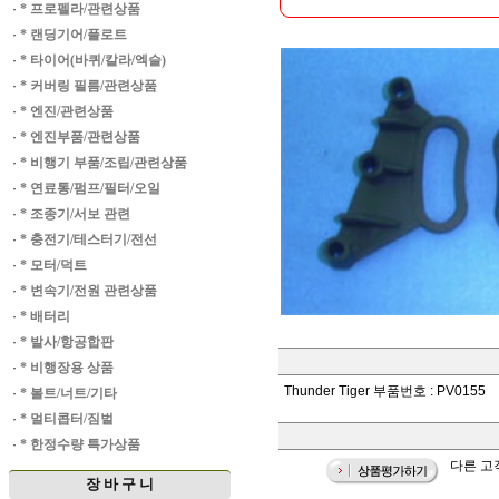
·
* 프로펠라/관련상품
·
* 랜딩기어/플로트
·
* 타이어(바퀴/칼라/엑슬)
·
* 커버링 필름/관련상품
·
* 엔진/관련상품
·
* 엔진부품/관련상품
·
* 비행기 부품/조립/관련상품
·
* 연료통/펌프/필터/오일
·
* 조종기/서보 관련
·
* 충전기/테스터기/전선
·
* 모터/덕트
·
* 변속기/전원 관련상품
·
* 배터리
·
* 발사/항공합판
·
* 비행장용 상품
Thunder Tiger 부품번호 : PV0155
·
* 볼트/너트/기타
·
* 멀티콥터/짐벌
·
* 한정수량 특가상품
다른 고객
장 바 구 니