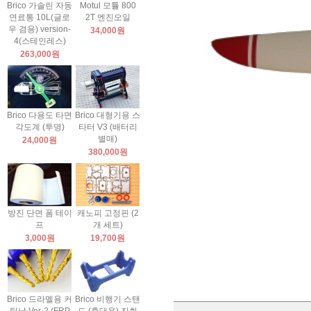
Brico 가솔린 자동
Motul 모튤 800
연료통 10L(글로
2T 엔진오일
우 겸용) version-
34,000원
4(스테인레스)
263,000원
Brico 다용도 타면
Brico 대형기용 스
각도계 (투명)
타터 V3 (배터리
별매)
24,000원
380,000원
방진 단면 폼 테이
캐노피 고정핀 (2
프
개 세트)
3,000원
19,700원
Brico 드라멜용 커
Brico 비행기 스탠