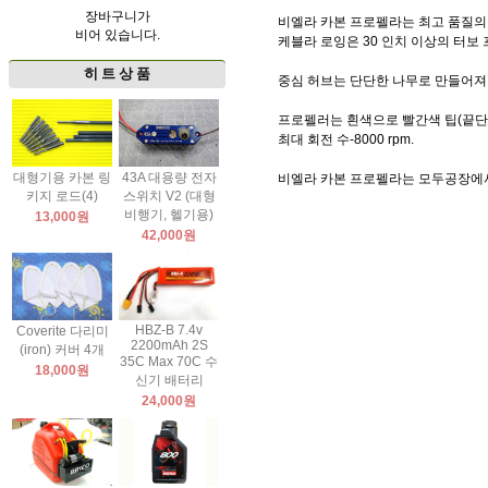
장바구니가
비엘라 카본 프로펠라는 최고 품질의 
비어 있습니다.
케블라 로잉은 30 인치 이상의 터보
히 트 상 품
중심 허브는 단단한 나무로 만들어져
프로펠러는 흰색으로 빨간색 팁(끝단
최대 회전 수-8000 rpm.
대형기용 카본 링
43A 대용량 전자
비엘라 카본 프로펠라는 모두공장에서
키지 로드(4)
스위치 V2 (대형
비행기, 헬기용)
13,000원
42,000원
HBZ-B 7.4v
Coverite 다리미
2200mAh 2S
(iron) 커버 4개
35C Max 70C 수
18,000원
신기 배터리
24,000원