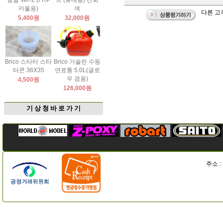
팅날 Ver-2 (FRP
드 (휴대용) 진회
카울용)
색
다른 고객
5,400원
32,000원
Brico 스타터 스타
Brico 가솔린 수동
터콘 36X35
연료통 5.0L(글로
우 겸용)
4,500원
126,000원
기 상 청 바 로 가 기
주소 :