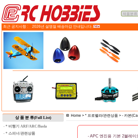
최근 공지사항 :
2026년 설명절 배송마감 안내입니다.
Home
>
* 프로펠라/관련상품
>
- 카본(C
상 품 분 류(Full List)
·
* 비행기 ARF/ARC/Basla
·
* 스피너/관련상품
- APC 엔진용 기본 2블레이