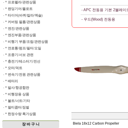
·
* 프로펠라/관련상품
·
* 랜딩기어/플로트
- APC 전동용 기본 2블레이
·
* 타이어(바퀴/칼라/엑슬)
- 우드(Wood) 전동용
·
* 커버링 필름/관련상품
·
* 엔진/관련상품
·
* 엔진부품/관련상품
·
* 비행기 부품/조립/관련상품
·
* 연료통/펌프/필터/오일
·
* 조종기/서보 관련
·
* 충전기/테스터기/전선
·
* 모터/덕트
·
* 변속기/전원 관련상품
·
* 배터리
·
* 발사/항공합판
·
* 비행장용 상품
·
* 볼트/너트/기타
·
* 멀티콥터/짐벌
·
* 한정수량 특가상품
Biela 18x12 Carbon Propeller
장 바 구 니