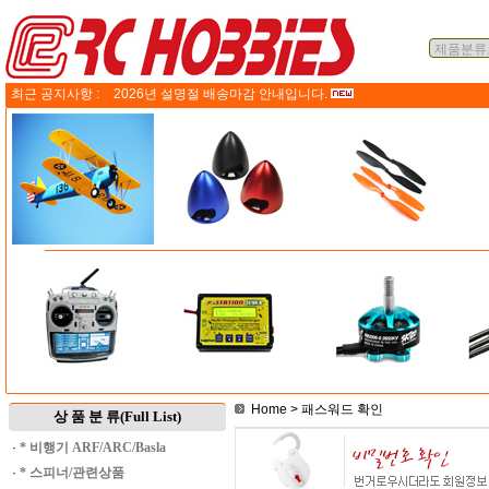
최근 공지사항 :
2026년 설명절 배송마감 안내입니다.
Home
> 패스워드 확인
상 품 분 류(Full List)
·
* 비행기 ARF/ARC/Basla
·
* 스피너/관련상품