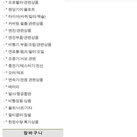
·
* 프로펠라/관련상품
·
* 랜딩기어/플로트
·
* 타이어(바퀴/칼라/엑슬)
·
* 커버링 필름/관련상품
·
* 엔진/관련상품
·
* 엔진부품/관련상품
·
* 비행기 부품/조립/관련상품
·
* 연료통/펌프/필터/오일
·
* 조종기/서보 관련
·
* 충전기/테스터기/전선
·
* 모터/덕트
·
* 변속기/전원 관련상품
·
* 배터리
·
* 발사/항공합판
·
* 비행장용 상품
·
* 볼트/너트/기타
·
* 멀티콥터/짐벌
·
* 한정수량 특가상품
장 바 구 니