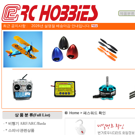
최근 공지사항 :
2026년 설명절 배송마감 안내입니다.
Home
> 패스워드 확인
상 품 분 류(Full List)
·
* 비행기 ARF/ARC/Basla
·
* 스피너/관련상품