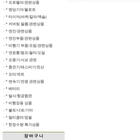
·
* 프로펠라/관련상품
·
* 랜딩기어/플로트
·
* 타이어(바퀴/칼라/엑슬)
·
* 커버링 필름/관련상품
·
* 엔진/관련상품
·
* 엔진부품/관련상품
·
* 비행기 부품/조립/관련상품
·
* 연료통/펌프/필터/오일
·
* 조종기/서보 관련
·
* 충전기/테스터기/전선
·
* 모터/덕트
·
* 변속기/전원 관련상품
·
* 배터리
·
* 발사/항공합판
·
* 비행장용 상품
·
* 볼트/너트/기타
·
* 멀티콥터/짐벌
·
* 한정수량 특가상품
장 바 구 니