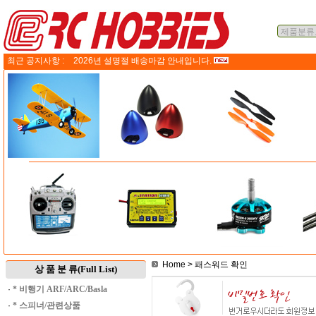
최근 공지사항 :
2026년 설명절 배송마감 안내입니다.
Home
> 패스워드 확인
상 품 분 류(Full List)
·
* 비행기 ARF/ARC/Basla
·
* 스피너/관련상품