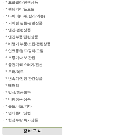
·
* 프로펠라/관련상품
·
* 랜딩기어/플로트
·
* 타이어(바퀴/칼라/엑슬)
·
* 커버링 필름/관련상품
·
* 엔진/관련상품
·
* 엔진부품/관련상품
·
* 비행기 부품/조립/관련상품
·
* 연료통/펌프/필터/오일
·
* 조종기/서보 관련
·
* 충전기/테스터기/전선
·
* 모터/덕트
·
* 변속기/전원 관련상품
·
* 배터리
·
* 발사/항공합판
·
* 비행장용 상품
·
* 볼트/너트/기타
·
* 멀티콥터/짐벌
·
* 한정수량 특가상품
장 바 구 니