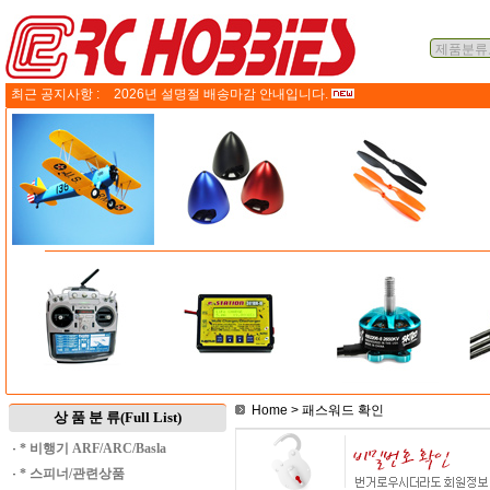
최근 공지사항 :
2026년 설명절 배송마감 안내입니다.
Home
> 패스워드 확인
상 품 분 류(Full List)
·
* 비행기 ARF/ARC/Basla
·
* 스피너/관련상품