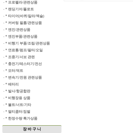
·
* 프로펠라/관련상품
·
* 랜딩기어/플로트
·
* 타이어(바퀴/칼라/엑슬)
·
* 커버링 필름/관련상품
·
* 엔진/관련상품
·
* 엔진부품/관련상품
·
* 비행기 부품/조립/관련상품
·
* 연료통/펌프/필터/오일
·
* 조종기/서보 관련
·
* 충전기/테스터기/전선
·
* 모터/덕트
·
* 변속기/전원 관련상품
·
* 배터리
·
* 발사/항공합판
·
* 비행장용 상품
·
* 볼트/너트/기타
·
* 멀티콥터/짐벌
·
* 한정수량 특가상품
장 바 구 니