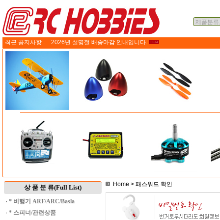
최근 공지사항 :
2026년 설명절 배송마감 안내입니다.
Home
> 패스워드 확인
상 품 분 류(Full List)
·
* 비행기 ARF/ARC/Basla
·
* 스피너/관련상품