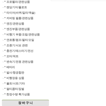
·
* 프로펠라/관련상품
·
* 랜딩기어/플로트
·
* 타이어(바퀴/칼라/엑슬)
·
* 커버링 필름/관련상품
·
* 엔진/관련상품
·
* 엔진부품/관련상품
·
* 비행기 부품/조립/관련상품
·
* 연료통/펌프/필터/오일
·
* 조종기/서보 관련
·
* 충전기/테스터기/전선
·
* 모터/덕트
·
* 변속기/전원 관련상품
·
* 배터리
·
* 발사/항공합판
·
* 비행장용 상품
·
* 볼트/너트/기타
·
* 멀티콥터/짐벌
·
* 한정수량 특가상품
장 바 구 니