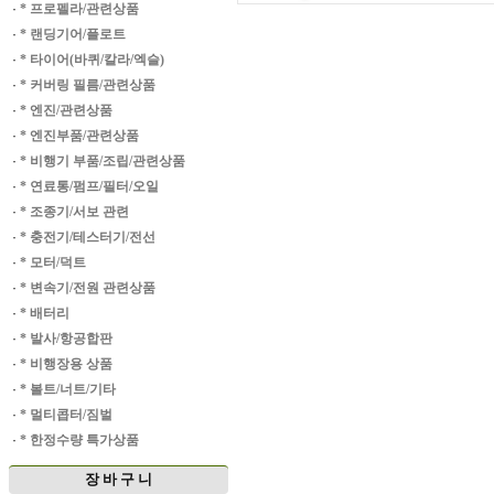
·
* 프로펠라/관련상품
·
* 랜딩기어/플로트
·
* 타이어(바퀴/칼라/엑슬)
·
* 커버링 필름/관련상품
·
* 엔진/관련상품
·
* 엔진부품/관련상품
·
* 비행기 부품/조립/관련상품
·
* 연료통/펌프/필터/오일
·
* 조종기/서보 관련
·
* 충전기/테스터기/전선
·
* 모터/덕트
·
* 변속기/전원 관련상품
·
* 배터리
·
* 발사/항공합판
·
* 비행장용 상품
·
* 볼트/너트/기타
·
* 멀티콥터/짐벌
·
* 한정수량 특가상품
장 바 구 니