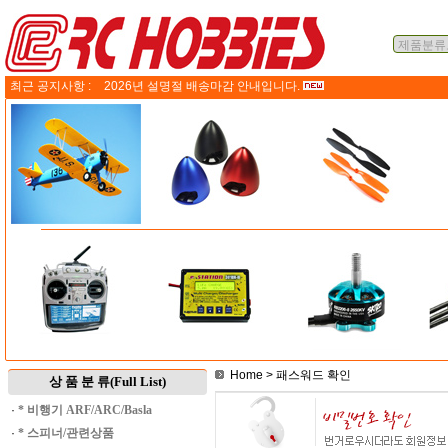
최근 공지사항 :
2026년 설명절 배송마감 안내입니다.
Home
> 패스워드 확인
상 품 분 류(Full List)
·
* 비행기 ARF/ARC/Basla
·
* 스피너/관련상품