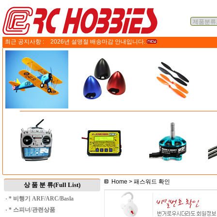
최근 공지사항 :
2026년 설명절 배송마감 안내입니다.
Home
> 패스워드 확인
상 품 분 류(Full List)
·
* 비행기 ARF/ARC/Basla
·
* 스피너/관련상품