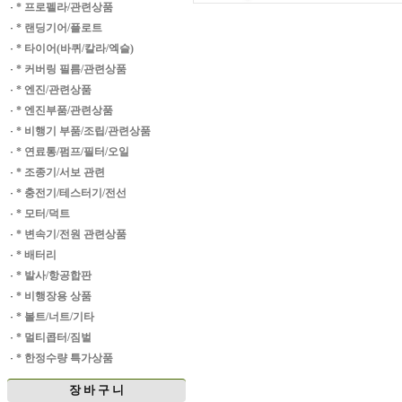
·
* 프로펠라/관련상품
·
* 랜딩기어/플로트
·
* 타이어(바퀴/칼라/엑슬)
·
* 커버링 필름/관련상품
·
* 엔진/관련상품
·
* 엔진부품/관련상품
·
* 비행기 부품/조립/관련상품
·
* 연료통/펌프/필터/오일
·
* 조종기/서보 관련
·
* 충전기/테스터기/전선
·
* 모터/덕트
·
* 변속기/전원 관련상품
·
* 배터리
·
* 발사/항공합판
·
* 비행장용 상품
·
* 볼트/너트/기타
·
* 멀티콥터/짐벌
·
* 한정수량 특가상품
장 바 구 니