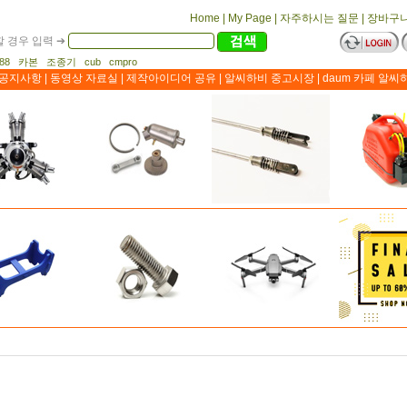
Home
|
My Page
|
자주하시는 질문
|
장바구
 경우 입력 ➔
1188 카본 조종기 cub cmpro
공지사항
|
동영상 자료실
|
제작아이디어 공유
|
알씨하비 중고시장
|
daum 카페 알씨