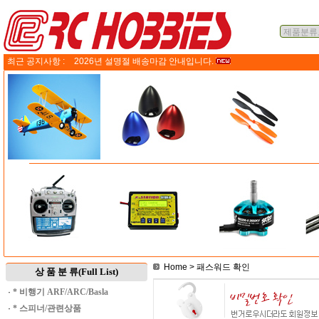
최근 공지사항 :
2026년 설명절 배송마감 안내입니다.
Home
> 패스워드 확인
상 품 분 류(Full List)
·
* 비행기 ARF/ARC/Basla
·
* 스피너/관련상품