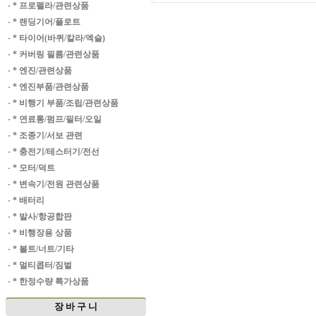
·
* 프로펠라/관련상품
·
* 랜딩기어/플로트
·
* 타이어(바퀴/칼라/엑슬)
·
* 커버링 필름/관련상품
·
* 엔진/관련상품
·
* 엔진부품/관련상품
·
* 비행기 부품/조립/관련상품
·
* 연료통/펌프/필터/오일
·
* 조종기/서보 관련
·
* 충전기/테스터기/전선
·
* 모터/덕트
·
* 변속기/전원 관련상품
·
* 배터리
·
* 발사/항공합판
·
* 비행장용 상품
·
* 볼트/너트/기타
·
* 멀티콥터/짐벌
·
* 한정수량 특가상품
장 바 구 니