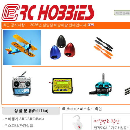
최근 공지사항 :
2026년 설명절 배송마감 안내입니다.
Home
> 패스워드 확인
상 품 분 류(Full List)
·
* 비행기 ARF/ARC/Basla
·
* 스피너/관련상품