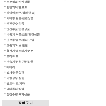
·
* 프로펠라/관련상품
·
* 랜딩기어/플로트
·
* 타이어(바퀴/칼라/엑슬)
·
* 커버링 필름/관련상품
·
* 엔진/관련상품
·
* 엔진부품/관련상품
·
* 비행기 부품/조립/관련상품
·
* 연료통/펌프/필터/오일
·
* 조종기/서보 관련
·
* 충전기/테스터기/전선
·
* 모터/덕트
·
* 변속기/전원 관련상품
·
* 배터리
·
* 발사/항공합판
·
* 비행장용 상품
·
* 볼트/너트/기타
·
* 멀티콥터/짐벌
·
* 한정수량 특가상품
장 바 구 니