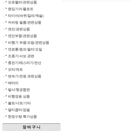
·
* 프로펠라/관련상품
·
* 랜딩기어/플로트
·
* 타이어(바퀴/칼라/엑슬)
·
* 커버링 필름/관련상품
·
* 엔진/관련상품
·
* 엔진부품/관련상품
·
* 비행기 부품/조립/관련상품
·
* 연료통/펌프/필터/오일
·
* 조종기/서보 관련
·
* 충전기/테스터기/전선
·
* 모터/덕트
·
* 변속기/전원 관련상품
·
* 배터리
·
* 발사/항공합판
·
* 비행장용 상품
·
* 볼트/너트/기타
·
* 멀티콥터/짐벌
·
* 한정수량 특가상품
장 바 구 니