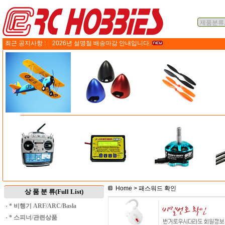
최근 공지사항 :
2026년 설명절 배송마감 안내입니다.
Home
> 패스워드 확인
상 품 분 류(Full List)
·
* 비행기 ARF/ARC/Basla
·
* 스피너/관련상품