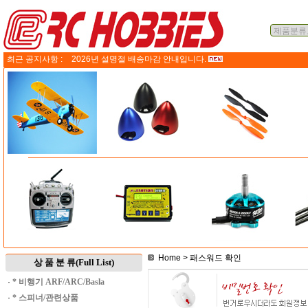
최근 공지사항 :
2026년 설명절 배송마감 안내입니다.
Home
> 패스워드 확인
상 품 분 류(Full List)
·
* 비행기 ARF/ARC/Basla
·
* 스피너/관련상품