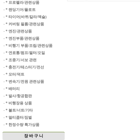
·
* 프로펠라/관련상품
·
* 랜딩기어/플로트
·
* 타이어(바퀴/칼라/엑슬)
·
* 커버링 필름/관련상품
·
* 엔진/관련상품
·
* 엔진부품/관련상품
·
* 비행기 부품/조립/관련상품
·
* 연료통/펌프/필터/오일
·
* 조종기/서보 관련
·
* 충전기/테스터기/전선
·
* 모터/덕트
·
* 변속기/전원 관련상품
·
* 배터리
·
* 발사/항공합판
·
* 비행장용 상품
·
* 볼트/너트/기타
·
* 멀티콥터/짐벌
·
* 한정수량 특가상품
장 바 구 니