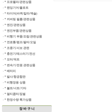
·
* 프로펠라/관련상품
·
* 랜딩기어/플로트
·
* 타이어(바퀴/칼라/엑슬)
·
* 커버링 필름/관련상품
·
* 엔진/관련상품
·
* 엔진부품/관련상품
·
* 비행기 부품/조립/관련상품
·
* 연료통/펌프/필터/오일
·
* 조종기/서보 관련
·
* 충전기/테스터기/전선
·
* 모터/덕트
·
* 변속기/전원 관련상품
·
* 배터리
·
* 발사/항공합판
·
* 비행장용 상품
·
* 볼트/너트/기타
·
* 멀티콥터/짐벌
·
* 한정수량 특가상품
장 바 구 니