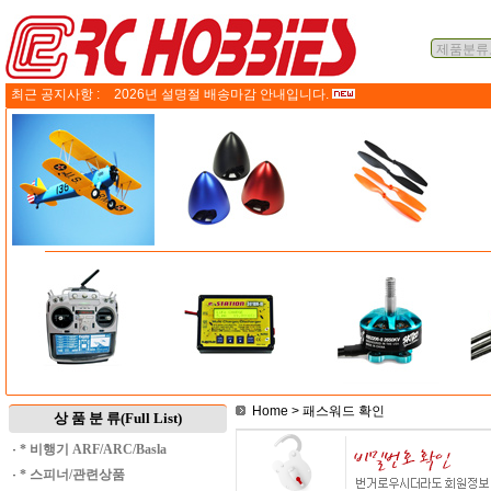
최근 공지사항 :
2026년 설명절 배송마감 안내입니다.
Home
> 패스워드 확인
상 품 분 류(Full List)
·
* 비행기 ARF/ARC/Basla
·
* 스피너/관련상품