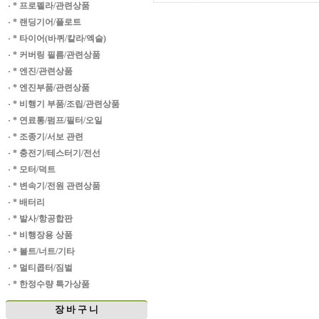
·
* 프로펠라/관련상품
·
* 랜딩기어/플로트
·
* 타이어(바퀴/칼라/엑슬)
·
* 커버링 필름/관련상품
·
* 엔진/관련상품
·
* 엔진부품/관련상품
·
* 비행기 부품/조립/관련상품
·
* 연료통/펌프/필터/오일
·
* 조종기/서보 관련
·
* 충전기/테스터기/전선
·
* 모터/덕트
·
* 변속기/전원 관련상품
·
* 배터리
·
* 발사/항공합판
·
* 비행장용 상품
·
* 볼트/너트/기타
·
* 멀티콥터/짐벌
·
* 한정수량 특가상품
장 바 구 니