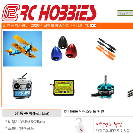
최근 공지사항 :
2026년 설명절 배송마감 안내입니다.
Home
> 패스워드 확인
상 품 분 류(Full List)
·
* 비행기 ARF/ARC/Basla
·
* 스피너/관련상품