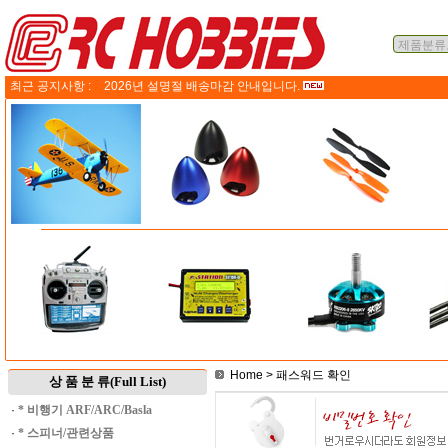
최근 공지사항 :
2026년 설명절 배송마감 안내입니다.
Home
> 패스워드 확인
상 품 분 류(Full List)
·
* 비행기 ARF/ARC/Basla
·
* 스피너/관련상품