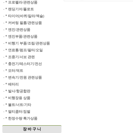
·
* 프로펠라/관련상품
·
* 랜딩기어/플로트
·
* 타이어(바퀴/칼라/엑슬)
·
* 커버링 필름/관련상품
·
* 엔진/관련상품
·
* 엔진부품/관련상품
·
* 비행기 부품/조립/관련상품
·
* 연료통/펌프/필터/오일
·
* 조종기/서보 관련
·
* 충전기/테스터기/전선
·
* 모터/덕트
·
* 변속기/전원 관련상품
·
* 배터리
·
* 발사/항공합판
·
* 비행장용 상품
·
* 볼트/너트/기타
·
* 멀티콥터/짐벌
·
* 한정수량 특가상품
장 바 구 니