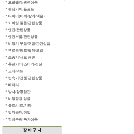
·
* 프로펠라/관련상품
·
* 랜딩기어/플로트
·
* 타이어(바퀴/칼라/엑슬)
·
* 커버링 필름/관련상품
·
* 엔진/관련상품
·
* 엔진부품/관련상품
·
* 비행기 부품/조립/관련상품
·
* 연료통/펌프/필터/오일
·
* 조종기/서보 관련
·
* 충전기/테스터기/전선
·
* 모터/덕트
·
* 변속기/전원 관련상품
·
* 배터리
·
* 발사/항공합판
·
* 비행장용 상품
·
* 볼트/너트/기타
·
* 멀티콥터/짐벌
·
* 한정수량 특가상품
장 바 구 니