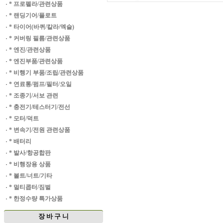
·
* 프로펠라/관련상품
·
* 랜딩기어/플로트
·
* 타이어(바퀴/칼라/엑슬)
·
* 커버링 필름/관련상품
·
* 엔진/관련상품
·
* 엔진부품/관련상품
·
* 비행기 부품/조립/관련상품
·
* 연료통/펌프/필터/오일
·
* 조종기/서보 관련
·
* 충전기/테스터기/전선
·
* 모터/덕트
·
* 변속기/전원 관련상품
·
* 배터리
·
* 발사/항공합판
·
* 비행장용 상품
·
* 볼트/너트/기타
·
* 멀티콥터/짐벌
·
* 한정수량 특가상품
장 바 구 니