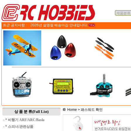
최근 공지사항 :
2026년 설명절 배송마감 안내입니다.
Home
> 패스워드 확인
상 품 분 류(Full List)
·
* 비행기 ARF/ARC/Basla
·
* 스피너/관련상품