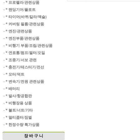
·
* 프로펠라/관련상품
·
* 랜딩기어/플로트
·
* 타이어(바퀴/칼라/엑슬)
·
* 커버링 필름/관련상품
·
* 엔진/관련상품
·
* 엔진부품/관련상품
·
* 비행기 부품/조립/관련상품
·
* 연료통/펌프/필터/오일
·
* 조종기/서보 관련
·
* 충전기/테스터기/전선
·
* 모터/덕트
·
* 변속기/전원 관련상품
·
* 배터리
·
* 발사/항공합판
·
* 비행장용 상품
·
* 볼트/너트/기타
·
* 멀티콥터/짐벌
·
* 한정수량 특가상품
장 바 구 니