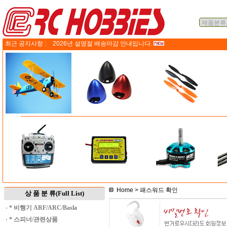
최근 공지사항 :
2026년 설명절 배송마감 안내입니다.
Home
> 패스워드 확인
상 품 분 류(Full List)
·
* 비행기 ARF/ARC/Basla
·
* 스피너/관련상품