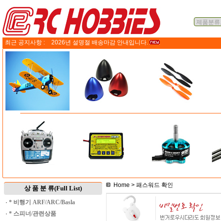
최근 공지사항 :
2026년 설명절 배송마감 안내입니다.
Home
> 패스워드 확인
상 품 분 류(Full List)
·
* 비행기 ARF/ARC/Basla
·
* 스피너/관련상품