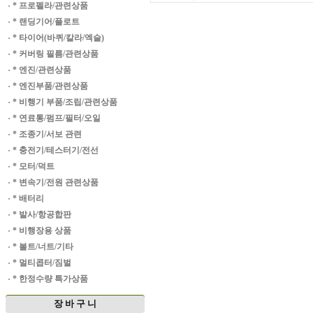
·
* 프로펠라/관련상품
·
* 랜딩기어/플로트
·
* 타이어(바퀴/칼라/엑슬)
·
* 커버링 필름/관련상품
·
* 엔진/관련상품
·
* 엔진부품/관련상품
·
* 비행기 부품/조립/관련상품
·
* 연료통/펌프/필터/오일
·
* 조종기/서보 관련
·
* 충전기/테스터기/전선
·
* 모터/덕트
·
* 변속기/전원 관련상품
·
* 배터리
·
* 발사/항공합판
·
* 비행장용 상품
·
* 볼트/너트/기타
·
* 멀티콥터/짐벌
·
* 한정수량 특가상품
장 바 구 니