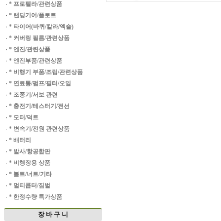
·
* 프로펠라/관련상품
·
* 랜딩기어/플로트
·
* 타이어(바퀴/칼라/엑슬)
·
* 커버링 필름/관련상품
·
* 엔진/관련상품
·
* 엔진부품/관련상품
·
* 비행기 부품/조립/관련상품
·
* 연료통/펌프/필터/오일
·
* 조종기/서보 관련
·
* 충전기/테스터기/전선
·
* 모터/덕트
·
* 변속기/전원 관련상품
·
* 배터리
·
* 발사/항공합판
·
* 비행장용 상품
·
* 볼트/너트/기타
·
* 멀티콥터/짐벌
·
* 한정수량 특가상품
장 바 구 니