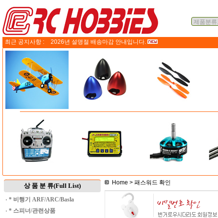
최근 공지사항 :
2026년 설명절 배송마감 안내입니다.
Home
> 패스워드 확인
상 품 분 류(Full List)
·
* 비행기 ARF/ARC/Basla
·
* 스피너/관련상품