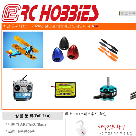
최근 공지사항 :
2026년 설명절 배송마감 안내입니다.
Home
> 패스워드 확인
상 품 분 류(Full List)
·
* 비행기 ARF/ARC/Basla
·
* 스피너/관련상품