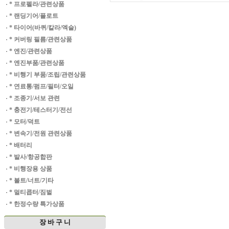
·
* 프로펠라/관련상품
·
* 랜딩기어/플로트
·
* 타이어(바퀴/칼라/엑슬)
·
* 커버링 필름/관련상품
·
* 엔진/관련상품
·
* 엔진부품/관련상품
·
* 비행기 부품/조립/관련상품
·
* 연료통/펌프/필터/오일
·
* 조종기/서보 관련
·
* 충전기/테스터기/전선
·
* 모터/덕트
·
* 변속기/전원 관련상품
·
* 배터리
·
* 발사/항공합판
·
* 비행장용 상품
·
* 볼트/너트/기타
·
* 멀티콥터/짐벌
·
* 한정수량 특가상품
장 바 구 니